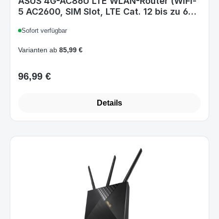
Mbits, Gigabit LAN, AiProtection),
Sofort verfügbar
90IG05R0-BM9100, Router 4G - Wi-Fi 5
WiFi5
Varianten ab
85,99 €
96,99 €
Regulärer Preis:
Details