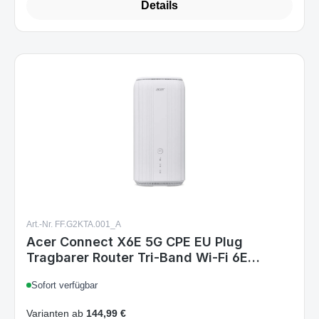
Art.-Nr. FF.G2KTA.001_A
Acer Connect X6E 5G CPE EU Plug
Tragbarer Router Tri-Band Wi-Fi 6E
(2,4/5/6 GHz) Gigabit Ethernet Ethernet-
Sofort verfügbar
WAN NanoSIM Weiß
Varianten ab
144,99 €