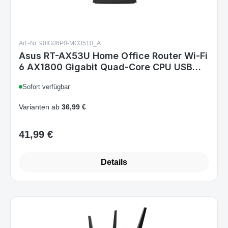
Art.-Nr. 90IG06P0-MO3510_A
Asus RT-AX53U Home Office Router Wi-Fi
6 AX1800 Gigabit Quad-Core CPU USB
AiProtection
Sofort verfügbar
Varianten ab
36,99 €
41,99 €
Regulärer Preis:
Details