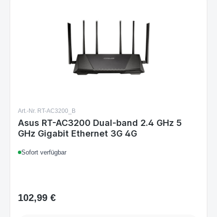
Art.-Nr. RT-AC3200_B
Asus RT-AC3200 Dual-band 2.4 GHz 5
GHz Gigabit Ethernet 3G 4G
Sofort verfügbar
102,99 €
Regulärer Preis:
Details