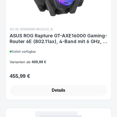
Art.-Nr. 90IG06W0-MU2A10_B
ASUS ROG Rapture GT-AXE16000 Gaming-
Router 6E (802.11ax), 4-Band mit 6 GHz, 2
Ports 10G, WAN 2.5G, DOS WAN, AiMesh,
Sofort verfügbar
VPN Fusion, DREI Beschleunigungsformen
Netzzeit
Varianten ab
409,99 €
455,99 €
Regulärer Preis:
Details