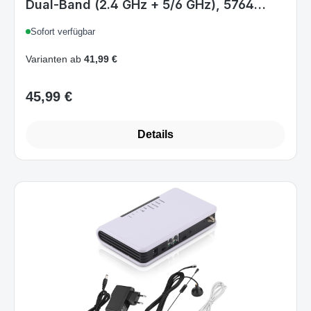
Sofort verfügbar
WAN, EU
Varianten ab
41,99 €
45,99 €
Regulärer Preis:
Details