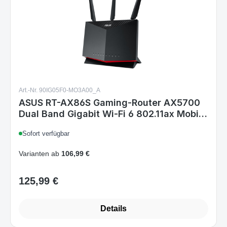
Art.-Nr. 90IG05F0-MO3A00_A
ASUS RT-AX86S Gaming-Router AX5700
Dual Band Gigabit Wi-Fi 6 802.11ax Mobil
Gaming-Modus AiProtection TrendMicro
Sofort verfügbar
kompatibel Wi-Fi Mesh 2.5G Port Gaming
Adaptive QoS Gaming AX5700
Varianten ab
106,99 €
125,99 €
Regulärer Preis:
Details