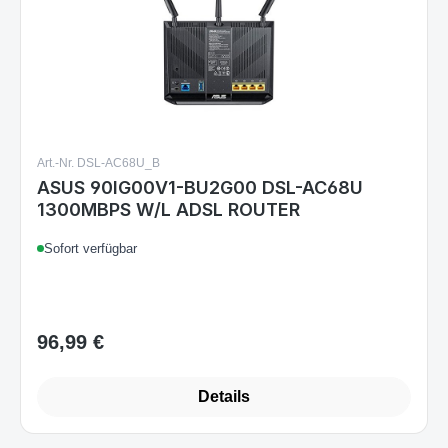
Art.-Nr. DSL-AC68U_B
ASUS 90IG00V1-BU2G00 DSL-AC68U
1300MBPS W/L ADSL ROUTER
Sofort verfügbar
96,99 €
Regulärer Preis:
Details