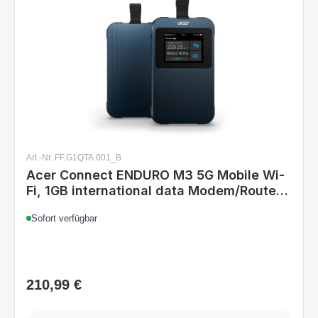
Art.-Nr. FF.G1QTA.001_B
Acer Connect ENDURO M3 5G Mobile Wi-
Fi, 1GB international data Modem/Router
für Mobilfunknetze
Sofort verfügbar
210,99 €
Regulärer Preis:
Details