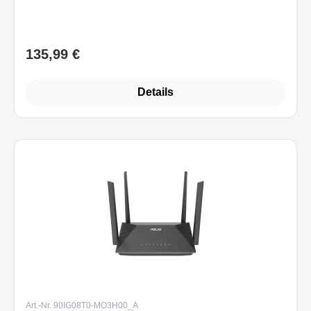
135,99 €
Regulärer Preis:
Details
Art.-Nr. 90IG08T0-MO3H00_A
ASUS RT-AX52 AX1800 AiMesh WLAN-
Router Gigabit Ethernet Dual-Band (2,4