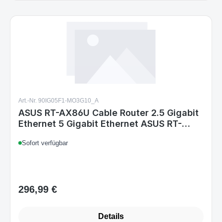
Art.-Nr. 90IG05F1-MO3G10_A
ASUS RT-AX86U Cable Router 2.5 Gigabit
Ethernet 5 Gigabit Ethernet ASUS RT-
AX86U Cable Router 2.5 Gigabit Ethernet
Sofort verfügbar
5 Gigabit Ethernet
296,99 €
Regulärer Preis:
Details