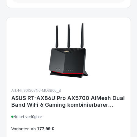
Art.-Nr. 90IG07N0-MO3B00_B
ASUS RT-AX86U Pro AX5700 AiMesh Dual
Band WiFi 6 Gaming kombinierbarer
Router (Tethering als 4G und 5G Router-
Sofort verfügbar
Ersatz, PS5-kompatibel, Mobile Game
Mode, AiProtection Pro, 2.5G Port,
Varianten ab
177,99 €
Gaming Port) 5.700 Mbit/s 1x WAN + 4x
LAN + 2x USB 3.2
188,99 €
Regulärer Preis: