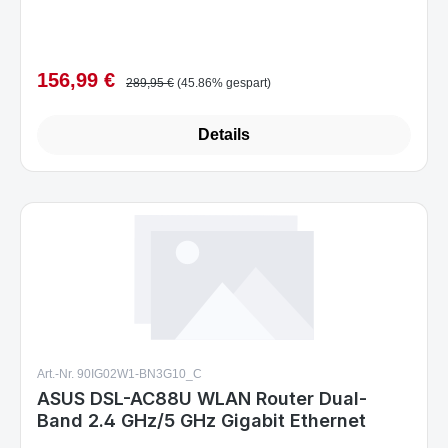
156,99 €
Verkaufspreis:
Regulärer Preis:
289,95 €
(45.86% gespart)
Details
Art.-Nr. 90IG02W1-BN3G10_C
ASUS DSL-AC88U WLAN Router Dual-
Band 2.4 GHz/5 GHz Gigabit Ethernet
Sofort verfügbar