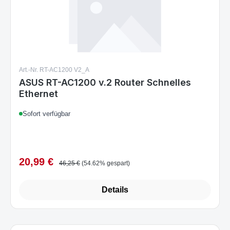
Art.-Nr. RT-AC1200 V2_A
ASUS RT-AC1200 v.2 Router Schnelles
Ethernet
Sofort verfügbar
20,99 €
Verkaufspreis:
Regulärer Preis:
46,25 €
(54.62% gespart)
Details