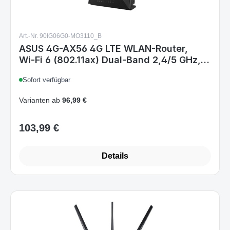
Art.-Nr. 90IG06G0-MO3110_B
ASUS 4G-AX56 4G LTE WLAN-Router,
Wi‑Fi 6 (802.11ax) Dual‑Band 2,4/5 GHz,
Gigabit Ethernet, SIM-Slot, Mobilfunk-
Sofort verfügbar
Router, Schwarz
Varianten ab
96,99 €
103,99 €
Regulärer Preis:
Details