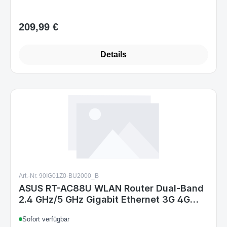
209,99 €
Regulärer Preis:
Details
Art.-Nr. 90IG01Z0-BU2000_B
ASUS RT-AC88U WLAN Router Dual-Band
2.4 GHz/5 GHz Gigabit Ethernet 3G 4G
Red
Sofort verfügbar