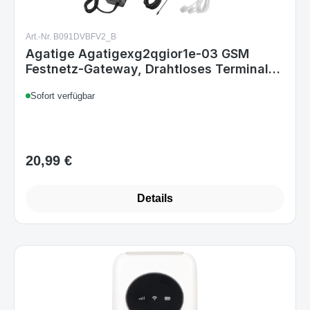
Art.-Nr. B091DVBFV2_B
Agatige Agatigexg2qgior1e-03 GSM
Festnetz-Gateway, Drahtloses Terminal
2G/GSM, RJ-11, SMA-Antenne, Plug&Play,
Sofort verfügbar
EU Stecker
20,99 €
Regulärer Preis:
Details