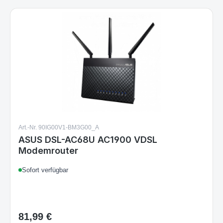
Art.-Nr. 90IG00V1-BM3G00_A
ASUS DSL-AC68U AC1900 VDSL
Modemrouter
Sofort verfügbar
81,99 €
Regulärer Preis: