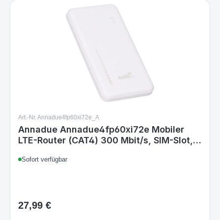
Art.-Nr. Annadue4fp60xi72e_A
Annadue Annadue4fp60xi72e Mobiler
LTE-Router (CAT4) 300 Mbit/s, SIM-Slot,
10.000 mAh Akku, bis zu 10 Geräte,
Sofort verfügbar
mobiler WLAN-Hotspot, Weiß
27,99 €
Regulärer Preis:
Details