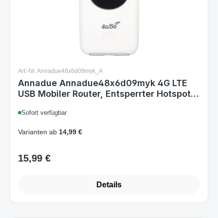
Art.-Nr. Annadue48x6d09myk_A
Annadue Annadue48x6d09myk 4G LTE
USB Mobiler Router, Entsperrter Hotspot
mit SIM-Kartensteckplatz, bis zu 10
Sofort verfügbar
Geräte, 300 Mbit/s, Tragbarer WLAN-
Router, Weiß
Varianten ab
14,99 €
15,99 €
Regulärer Preis:
Details