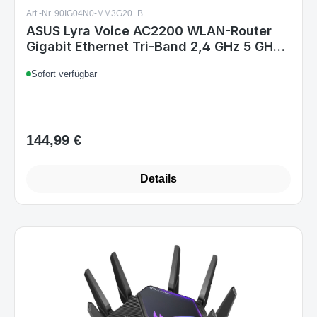
ASUS Lyra Voice AC2200 WLAN-Router
Gigabit Ethernet Tri-Band 2,4 GHz 5 GHz
4G
Sofort verfügbar
144,99 €
Regulärer Preis:
Details