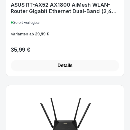
GHz/5 GHz) Schwarz
Sofort verfügbar
Varianten ab
29,99 €
35,99 €
Regulärer Preis:
Details