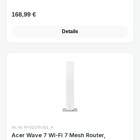
168,99 €
Regulärer Preis:
Details
Art.-Nr. FF.G2UTA.001_A
Acer Wave 7 Wi‑Fi 7 Mesh Router,
Dual‑Band (2.4 GHz + 5/6 GHz), 5764
Mbit/s, Gigabit Ethernet, 4x LAN, RJ45