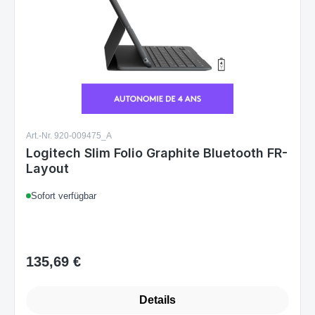
Art.-Nr. 920-009475_A
Logitech Slim Folio Graphite Bluetooth FR-
Layout
Sofort verfügbar
135,69 €
Regulärer Preis:
Details