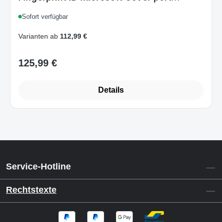
Schwarz - (DEU Layout - QWERTZ)
Sofort verfügbar
Varianten ab
112,99 €
125,99 €
Regulärer Preis:
Details
Service-Hotline
Rechtstexte