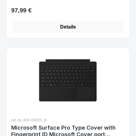
97,99 €
Regulärer Preis:
Details
Art.-Nr. 8XF-00005_B
Microsoft Surface Pro Type Cover with
Fingerprint ID Microsoft Cover port