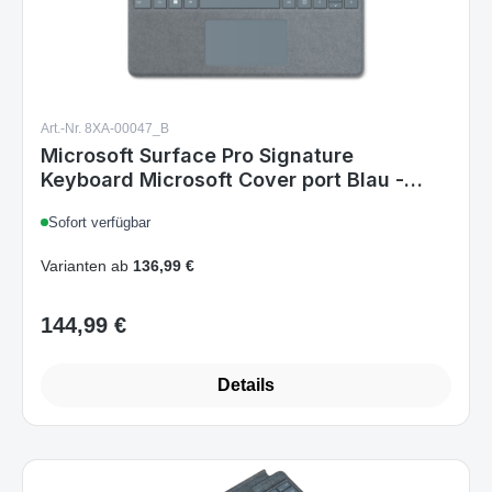
Art.-Nr. 8XA-00047_B
Microsoft Surface Pro Signature
Keyboard Microsoft Cover port Blau -
(USA Layout - QWERTY)
Sofort verfügbar
Varianten ab
136,99 €
144,99 €
Regulärer Preis:
Details