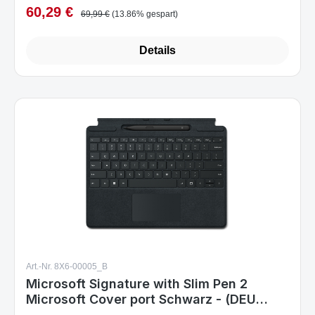
60,29 €
Verkaufspreis:
Regulärer Preis:
69,99 €
(13.86% gespart)
Details
Art.-Nr. 8X6-00005_B
Microsoft Signature with Slim Pen 2
Microsoft Cover port Schwarz - (DEU
Layout - QWERTZ)