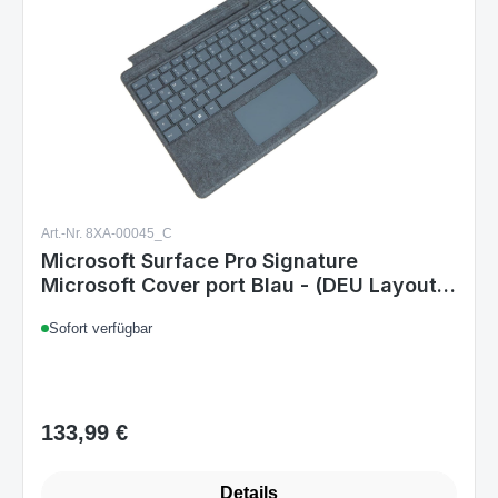
Art.-Nr. 8XA-00045_C
Microsoft Surface Pro Signature
Microsoft Cover port Blau - (DEU Layout -
QWERTZ)
Sofort verfügbar
133,99 €
Regulärer Preis:
Details