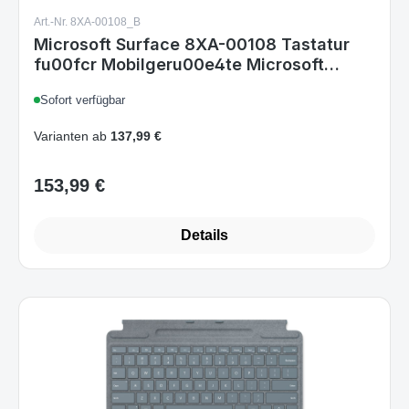
Art.-Nr. 8XA-00108_B
Microsoft Surface 8XA-00108 Tastatur
fu00fcr Mobilgeru00e4te Microsoft
Cover port Blau - (ESP Layout - QWERTY)
Sofort verfügbar
Varianten ab
137,99 €
153,99 €
Regulärer Preis:
Details