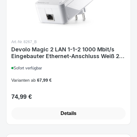
Art.-Nr. 8267_B
Devolo Magic 2 LAN 1-1-2 1000 Mbit/s
Eingebauter Ethernet-Anschluss Weiß 2
Stück(e)
Sofort verfügbar
Varianten ab
67,99 €
74,99 €
Regulärer Preis:
Details