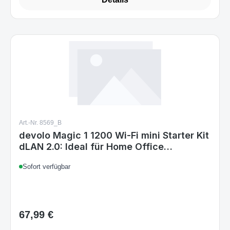
Details
Art.-Nr. 8569_B
devolo Magic 1 1200 Wi-Fi mini Starter Kit
dLAN 2.0: Ideal für Home Office
Streaming Kompaktes Starter Kit für
Sofort verfügbar
zuverlässiges raumübergreifendes WLAN
einfach via Stromleitung