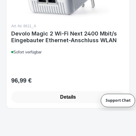
Art.-Nr. 8611_A
Devolo Magic 2 Wi-Fi Next 2400 Mbit/s
Eingebauter Ethernet-Anschluss WLAN
Sofort verfügbar
96,99 €
Regulärer Preis:
Support Chat
Details
1
2
3
4