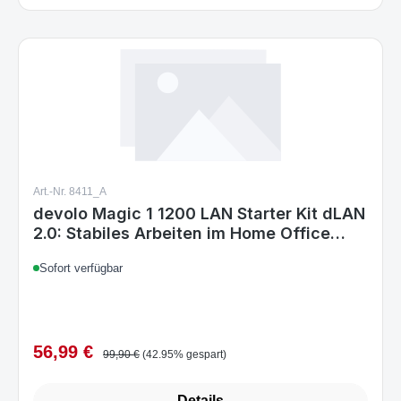
Details
Art.-Nr. 8411_A
devolo Magic 1 1200 LAN Starter Kit dLAN
2.0: Stabiles Arbeiten im Home Office
Powerline-Starterkit für zuverlässiges
Sofort verfügbar
Heimnetzwerk via Stromleitung bis 1200
Mbit/s
56,99 €
Verkaufspreis:
Regulärer Preis:
99,90 €
(42.95% gespart)