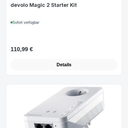
Art.-Nr. 08634_A
devolo Magic 2 Starter Kit
Sofort verfügbar
110,99 €
Regulärer Preis:
Details