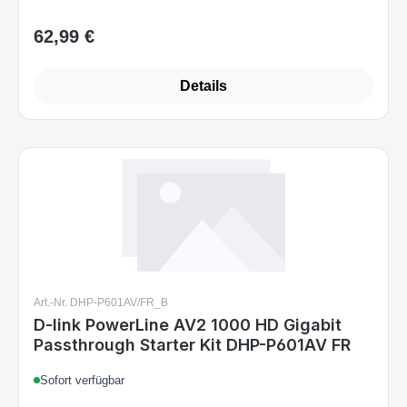
62,99 €
Regulärer Preis:
Details
Art.-Nr. DHP-P601AV/FR_B
D-link PowerLine AV2 1000 HD Gigabit
Passthrough Starter Kit DHP-P601AV FR