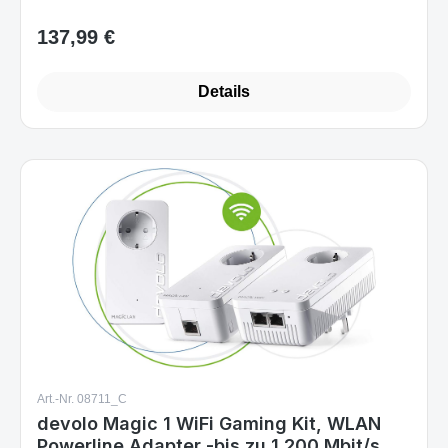
137,99 €
Regulärer Preis:
Details