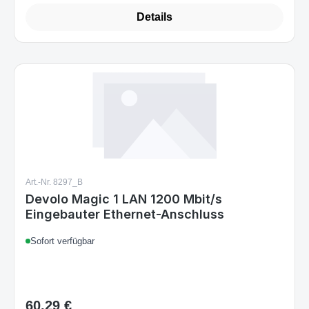
67,99 €
Regulärer Preis:
Details
Art.-Nr. 8297_B
Devolo Magic 1 LAN 1200 Mbit/s
Eingebauter Ethernet-Anschluss
Sofort verfügbar