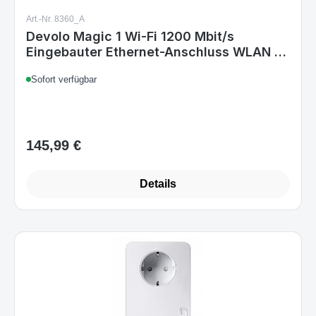
Art.-Nr. 8360_A
Devolo Magic 1 Wi-Fi 1200 Mbit/s
Eingebauter Ethernet-Anschluss WLAN 1
Stücke
Sofort verfügbar
145,99 €
Regulärer Preis:
Details