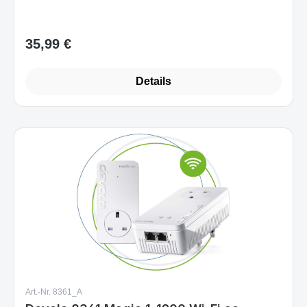
Sofort verfügbar
35,99 €
Regulärer Preis:
Details