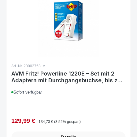
Art.-Nr. 20002753_A
AVM Fritz! Powerline 1220E – Set mit 2
Adaptern mit Durchgangsbuchse, bis zu
1200 Mbit/s, 2 Gigabit-LAN-Anschlüsse
Sofort verfügbar
129,99 €
Verkaufspreis:
Regulärer Preis: