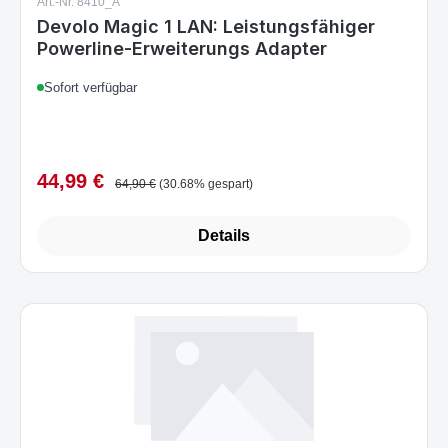
Art.-Nr. 8410_A
Devolo Magic 1 LAN: Leistungsfähiger
Powerline-Erweiterungs Adapter
Sofort verfügbar
44,99 €
Verkaufspreis:
Regulärer Preis:
64,90 €
(30.68% gespart)
Details