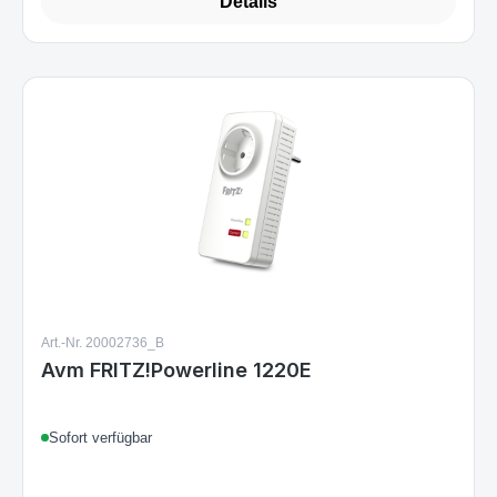
134,73 €
(3.52% gespart)
Details
Art.-Nr. 20002736_B
Avm FRITZ!Powerline 1220E
Sofort verfügbar