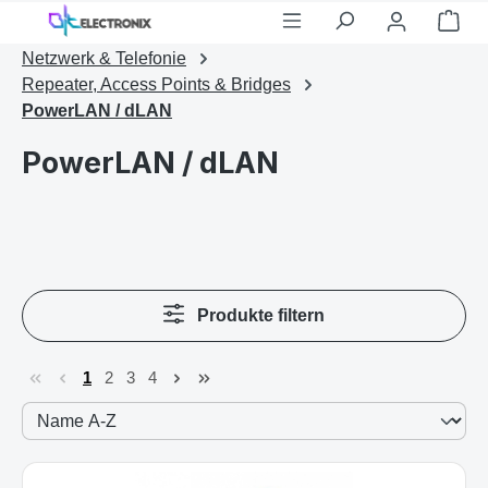
Zum Hauptinhalt springen
War
Netzwerk & Telefonie
Repeater, Access Points & Bridges
PowerLAN / dLAN
PowerLAN / dLAN
Produkte filtern
1
2
3
4
Seite
Seite
Seite
Seite