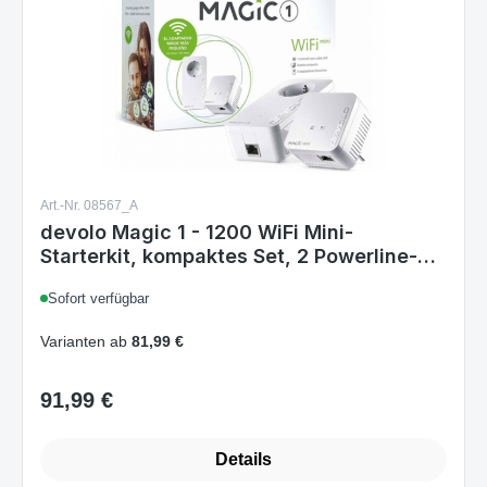
Art.-Nr. 08567_A
devolo Magic 1 - 1200 WiFi Mini-
Starterkit, kompaktes Set, 2 Powerline-
WiFi-Adapter für sicheres Heimnetzwerk
Sofort verfügbar
(1200 Mbit/s, 1 x Fast Ethernet-LAN-
Verbindung, Mesh-WLAN, G.hn-
Varianten ab
81,99 €
Technologie) Weiß
91,99 €
Regulärer Preis: