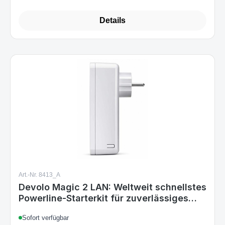
129,99 €
Regulärer Preis:
Details
Art.-Nr. 8413_A
Devolo Magic 2 LAN: Weltweit schnellstes
Powerline-Starterkit für zuverlässiges