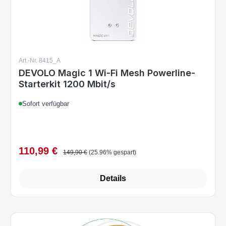
Art.-Nr. 8415_A
DEVOLO Magic 1 Wi-Fi Mesh Powerline-
Starterkit 1200 Mbit/s
Sofort verfügbar
110,99 €
Verkaufspreis:
Regulärer Preis:
149,90 €
(25.96% gespart)
Details