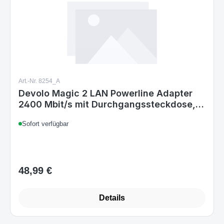
Art.-Nr. 8254_A
Devolo Magic 2 LAN Powerline Adapter
2400 Mbit/s mit Durchgangssteckdose,
Gigabit Ethernet, 500 m Reichweite, Weiß
Sofort verfügbar
48,99 €
Regulärer Preis:
Details