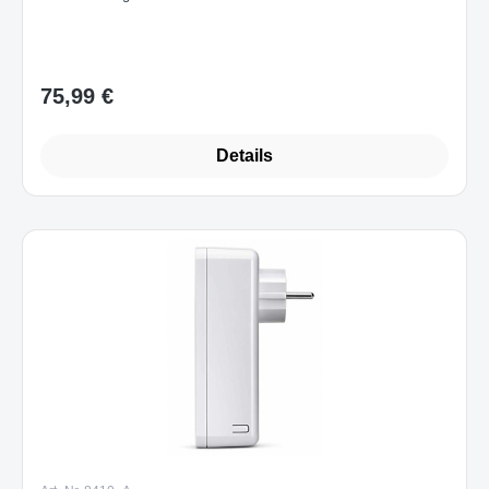
Ethernet Port
Sofort verfügbar
75,99 €
Regulärer Preis:
Details