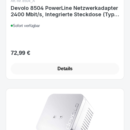
Art.-Nr. 8504_A
Devolo 8504 PowerLine Netzwerkadapter
2400 Mbit/s, Integrierte Steckdose (Typ
G), Ethernet/LAN, Weiß
Sofort verfügbar
72,99 €
Regulärer Preis:
Details