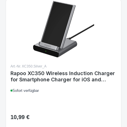
Art.-Nr. XC350.Silver_A
Rapoo XC350 Wireless Induction Charger
for Smartphone Charger for iOS and
Android
Sofort verfügbar
10,99 €
Regulärer Preis: