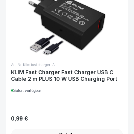
Art.-Nr. Klim.fast.charger_A
KLIM Fast Charger Fast Charger USB C
Cable 2 m PLUS 10 W USB Charging Port
Sofort verfügbar
0,99 €
Regulärer Preis: