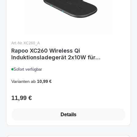
Art.-Nr. XC260_A
Rapoo XC260 Wireless Qi
Induktionsladegerät 2x10W für
Smartphone Schnellladen Überladeschutz
Sofort verfügbar
Grau
Varianten ab
10,99 €
11,99 €
Regulärer Preis:
Details