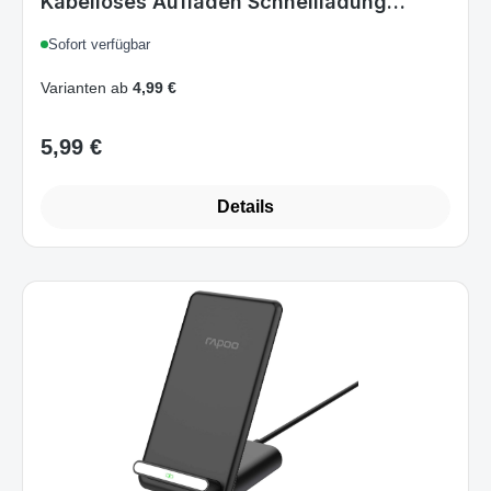
Kabelloses Aufladen Schnellladung
Drinnen
Sofort verfügbar
Varianten ab
4,99 €
5,99 €
Regulärer Preis:
Details