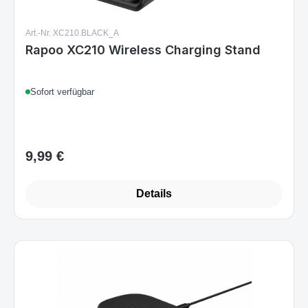
Art.-Nr. XC210.BLACK_A
Rapoo XC210 Wireless Charging Stand
Sofort verfügbar
9,99 €
Regulärer Preis:
Details