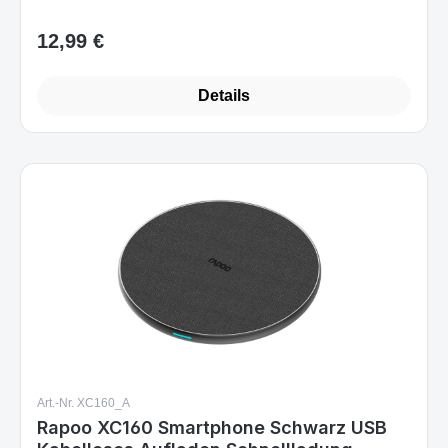
12,99 €
Regulärer Preis:
Details
Art.-Nr. XC160_A
Rapoo XC160 Smartphone Schwarz USB