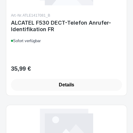
Art.-Nr. ATLE1417081_B
ALCATEL F530 DECT-Telefon Anrufer-
Identifikation FR
Sofort verfügbar
35,99 €
Regulärer Preis:
Details