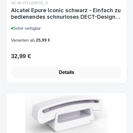
Art.-Nr. ATL1428155_A
Alcatel Epure Iconic schwarz - Einfach zu
bedienendes schnurloses DECT-Design-
Telefon, mit Freisprechfunktion und
Sofort verfügbar
Schutz vor unerwünschten Anrufen Ohne
Anrufbeantworter Schwarz
Varianten ab
25,99 €
32,99 €
Regulärer Preis:
Details