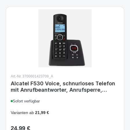
Art.-Nr. 3700601423709_A
Alcatel F530 Voice, schnurloses Telefon
mit Anrufbeantworter, Anrufsperre,
Freisprecheinrichtung und zwei
Sofort verfügbar
Direktspeichern Schwarz
Varianten ab
21,99 €
24,99 €
Regulärer Preis: