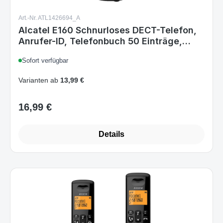
Art.-Nr. ATL1426694_A
Alcatel E160 Schnurloses DECT-Telefon,
Anrufer-ID, Telefonbuch 50 Einträge,
Display, NiMH-Akku 300 mAh, 10 h
Sofort verfügbar
Gesprächszeit, Schwarz/Weiß
Varianten ab
13,99 €
16,99 €
Regulärer Preis:
Details