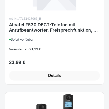
Art.-Nr. ATLE1417067_B
Alcatel F530 DECT-Telefon mit
Anrufbeantworter, Freisprechfunktion, 50
Kontakte, NiMH Akku 8 h Gesprächszeit,
Sofort verfügbar
Blau/Weiß
Varianten ab
21,99 €
23,99 €
Regulärer Preis:
Details