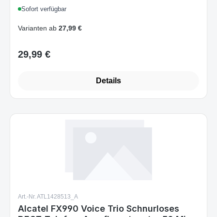
Sofort verfügbar
Anrufsperre, VIP-Klingelton,
Schwarz/Grau, EU
Varianten ab
27,99 €
29,99 €
Regulärer Preis:
Details
Art.-Nr. ATL1428513_A
Alcatel FX990 Voice Trio Schnurloses
DECT-Telefon, Anrufbeantworter 50 Min.,