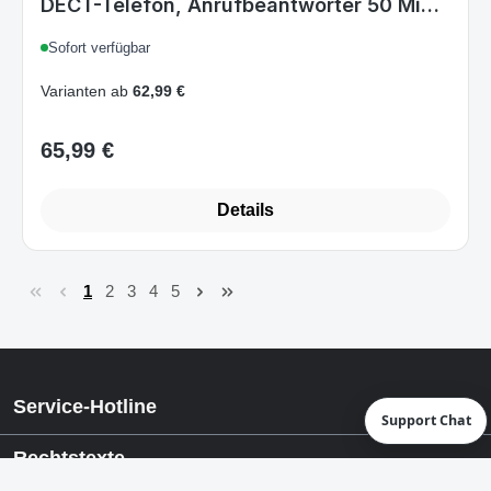
3 Mobilteile, Farbdisplay, Freisprechen,
Sofort verfügbar
Anrufsperre, Schwarz/Grau
Varianten ab
62,99 €
65,99 €
Regulärer Preis:
Details
1
2
3
4
5
Seite
Seite
Seite
Seite
Seite
Support Chat
Service-Hotline
Rechtstexte