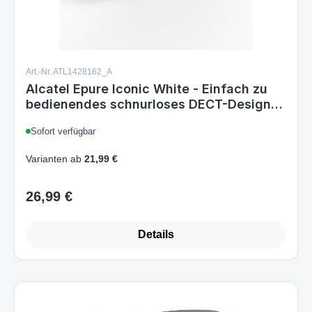
Art.-Nr. ATL1428162_A
Alcatel Epure Iconic White - Einfach zu
bedienendes schnurloses DECT-Design-
Telefon mit Freisprechfunktion und
Sofort verfügbar
Schutz vor unerwünschten Anrufen
Varianten ab
21,99 €
26,99 €
Regulärer Preis:
Details