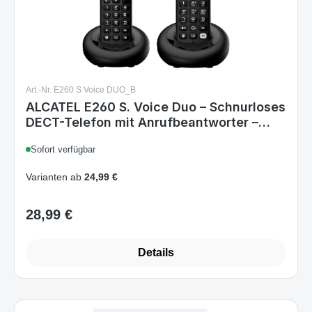
Art.-Nr. E260 S Voice DUO_B
ALCATEL E260 S. Voice Duo – Schnurloses
DECT-Telefon mit Anrufbeantworter –
Großes Hintergrundbeleuchtetes Display
Sofort verfügbar
– Freisprechfunktion – Blockierung
unerwünschter Anrufe – 2 Mobilteile –
Varianten ab
24,99 €
Schwarz
28,99 €
Regulärer Preis:
Details