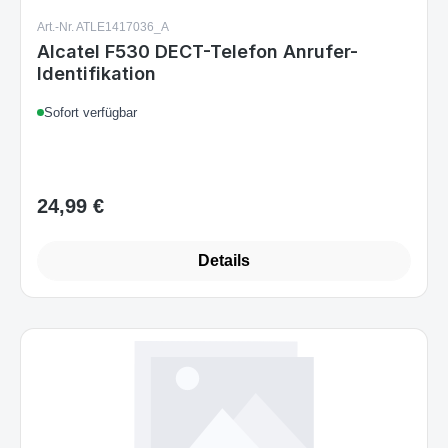
Art.-Nr. ATLE1417036_A
Alcatel F530 DECT-Telefon Anrufer-
Identifikation
Sofort verfügbar
24,99 €
Regulärer Preis:
Details