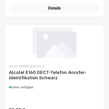
Details
Art.-Nr. 3700601426724_B
Alcatel E160 DECT-Telefon Anrufer-
Identifikation Schwarz
Sofort verfügbar
30,99 €
Regulärer Preis: