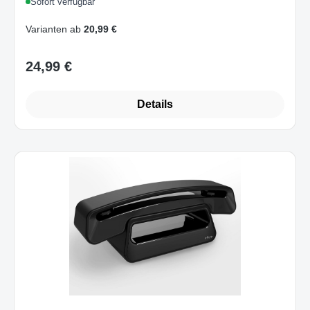
Schutz vor unerwünschten Anrufen Ohne
Anrufbeantworter Orange
Varianten ab
20,99 €
24,99 €
Regulärer Preis:
Details