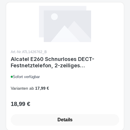
Art.-Nr. ATL1426762_B
Alcatel E260 Schnurloses DECT-
Festnetztelefon, 2-zeiliges
hintergrundbeleuchtetes Display,
Sofort verfügbar
Freisprechfunktion, 50 Kontakte,
Rufnummernblocker, Rot
Varianten ab
17,99 €
18,99 €
Regulärer Preis:
Details