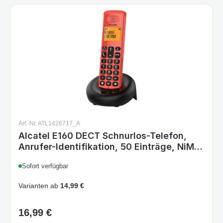
Art.-Nr. ATL1426717_A
Alcatel E160 DECT Schnurlos-Telefon,
Anrufer-Identifikation, 50 Einträge, NiMH-
Akku 300 mAh, 10 h Gesprächszeit,
Sofort verfügbar
Tischgerät, Schwarz/Rot
Varianten ab
14,99 €
16,99 €
Regulärer Preis: