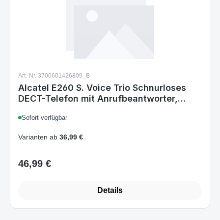
Art.-Nr. 3700601426809_B
Alcatel E260 S. Voice Trio Schnurloses
DECT-Telefon mit Anrufbeantworter,
Freisprechfunktion, Anrufsperre, 3
Sofort verfügbar
Mobilteile, Schwarz
Varianten ab
36,99 €
46,99 €
Regulärer Preis:
Details