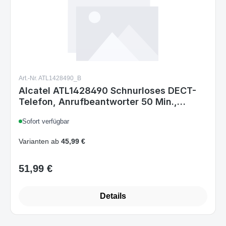
Art.-Nr. ATL1428490_B
Alcatel ATL1428490 Schnurloses DECT-
Telefon, Anrufbeantworter 50 Min.,
Hochauflösendes Farbdisplay,
Sofort verfügbar
Freisprechfunktion, Anrufsperre, VIP-
Klingelton, 2 Mobilteile, Schwarz/Grau
Varianten ab
45,99 €
51,99 €
Regulärer Preis:
Details