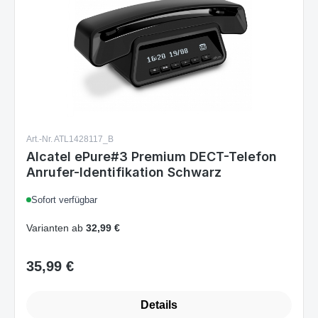
Art.-Nr. ATL1428117_B
Alcatel ePure#3 Premium DECT-Telefon
Anrufer-Identifikation Schwarz
Sofort verfügbar
Varianten ab
32,99 €
35,99 €
Regulärer Preis:
Details