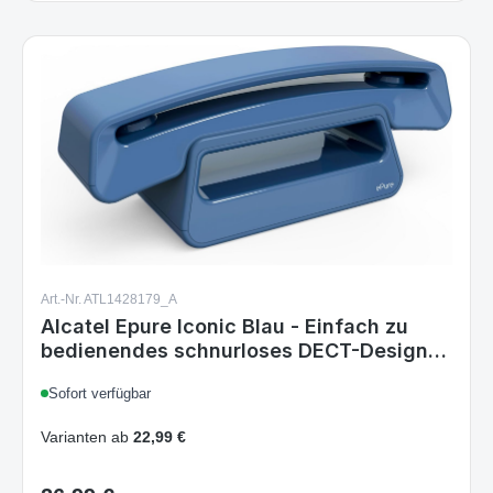
Art.-Nr. ATL1428179_A
Alcatel Epure Iconic Blau - Einfach zu
bedienendes schnurloses DECT-Design-
Telefon, mit Freisprechfunktion und
Sofort verfügbar
Schutz vor unerwünschten Anrufen Ohne
Anrufbeantworter Blau
Varianten ab
22,99 €
26,99 €
Regulärer Preis: