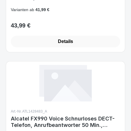
Varianten ab
41,99 €
43,99 €
Regulärer Preis:
Details
Art.-Nr. ATL1428483_A
Alcatel FX990 Voice Schnurloses DECT-
Telefon, Anrufbeantworter 50 Min.,
Großes Farbdisplay, Freisprechfunktion,