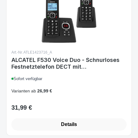
Art.-Nr. ATLE1423716_A
ALCATEL F530 Voice Duo - Schnurloses
Festnetztelefon DECT mit
Anrufbeantworter - Großes Display -
Sofort verfügbar
Freisprechfunktion -
Anrufblockierungsfunktion - 2
Varianten ab
26,99 €
Direktwahltasten - 2 Mobilteile - Schwarz
31,99 €
Regulärer Preis:
Details