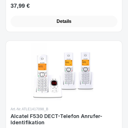
37,99 €
Regulärer Preis:
Details
Art.-Nr. ATLE1417098_B
Alcatel F530 DECT-Telefon Anrufer-
Identifikation