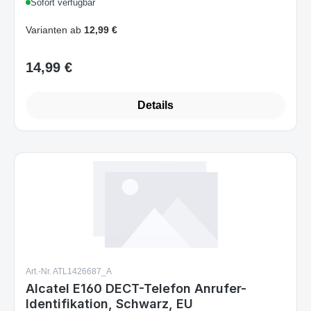
Varianten ab
12,99 €
14,99 €
Regulärer Preis:
Details
Art.-Nr. ATL1426687_A
Alcatel E160 DECT-Telefon Anrufer-
Identifikation, Schwarz, EU