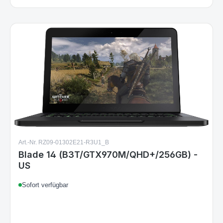
Art.-Nr. RZ09-01302E21-R3U1_B
Blade 14 (B3T/GTX970M/QHD+/256GB) -
US
Sofort verfügbar