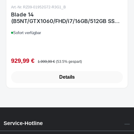
Art.-Nr. RZ09-01952G72-R3G1_B
Blade 14
(B5NT/GTX1060/FHD/i7/16GB/512GB SSD)
- GERMAN
Sofort verfügbar
929,99 €
Verkaufspreis:
Regulärer Preis:
1.999,99 €
(53.5% gespart)
Details
Service-Hotline