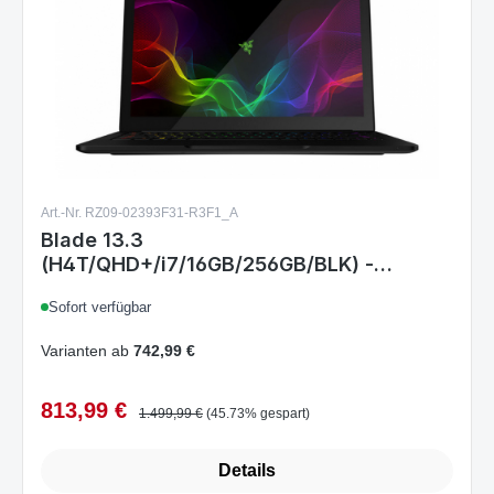
Art.-Nr. RZ09-02393F31-R3F1_A
Blade 13.3
(H4T/QHD+/i7/16GB/256GB/BLK) -
FRENCH
Sofort verfügbar
Varianten ab
742,99 €
813,99 €
Verkaufspreis:
Regulärer Preis:
1.499,99 €
(45.73% gespart)
Details