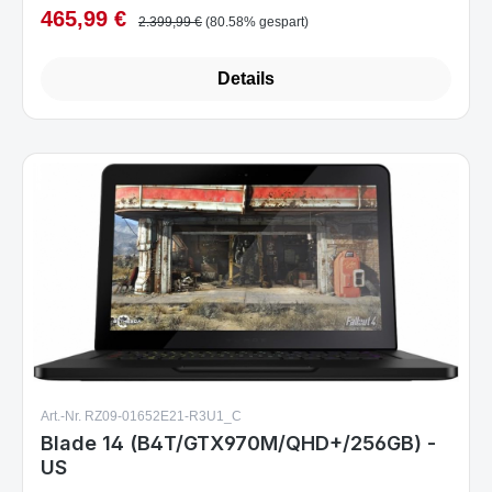
465,99 €
Verkaufspreis:
Regulärer Preis:
2.399,99 €
(80.58% gespart)
Details
Art.-Nr. RZ09-01652E21-R3U1_C
Blade 14 (B4T/GTX970M/QHD+/256GB) -
US