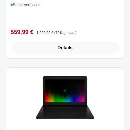
Sofort verfügbar
559,99 €
Verkaufspreis:
Regulärer Preis:
1.999,99 €
(72% gespart)
Details