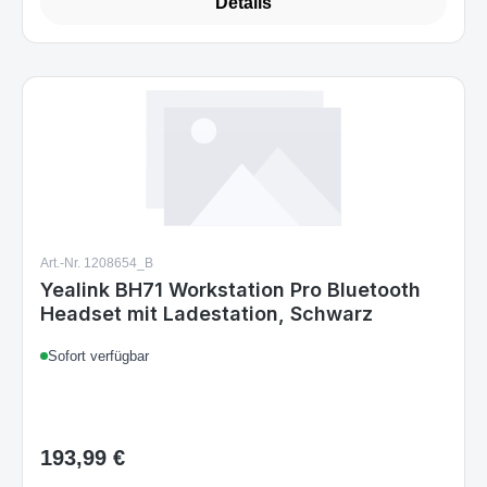
Details
Art.-Nr. 1208654_B
Yealink BH71 Workstation Pro Bluetooth
Headset mit Ladestation, Schwarz
Sofort verfügbar
193,99 €
Regulärer Preis: