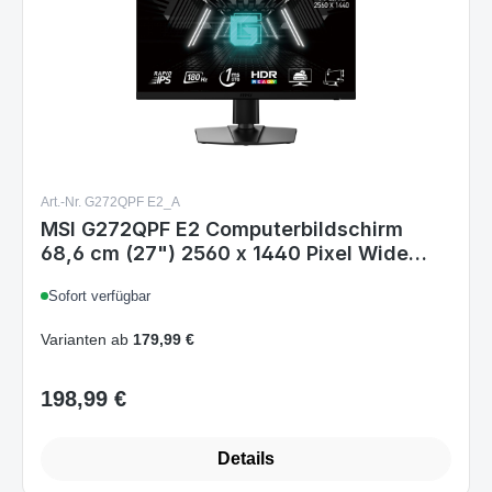
Art.-Nr. G272QPF E2_A
MSI G272QPF E2 Computerbildschirm
68,6 cm (27") 2560 x 1440 Pixel Wide
Quad HD Schwarz
Sofort verfügbar
Varianten ab
179,99 €
198,99 €
Regulärer Preis:
Details