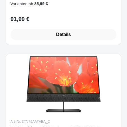
Details
Art.-Nr. 3TN79AA#ABA_C
HP Pavilion 27 68,6 cm 27" FHD LED
Sofort verfügbar