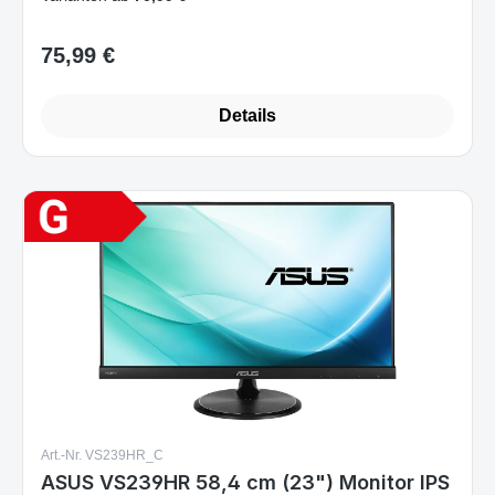
Details
Art.-Nr. VS239HR_C
ASUS VS239HR 58,4 cm (23") Monitor IPS
Full HD 1920 x 1080 5 ms 250 cd/m² HDMI
DVI VGA VESA Schwarz
Sofort verfügbar