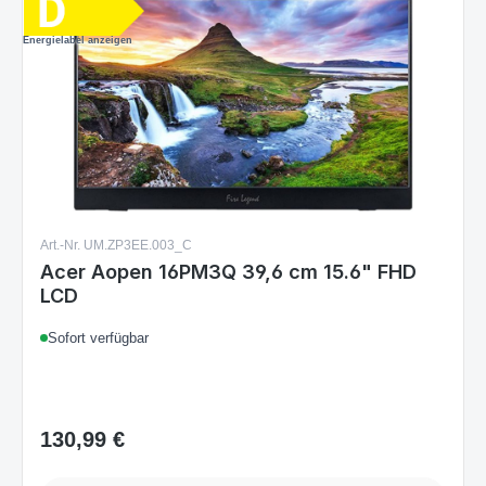
Art.-Nr. UM.ZP3EE.003_C
Acer Aopen 16PM3Q 39,6 cm 15.6" FHD
LCD
Sofort verfügbar
130,99 €
Regulärer Preis:
Details