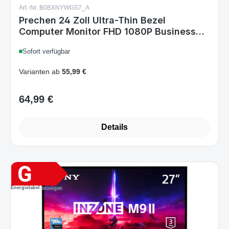
Monitor, LED PC Bildschirm Desktop
Sofort verfügbar
Monitor, HDMI, VGA, 75Hz Gaming
Display, 3000:1, Eye Care, VESA
Varianten ab
55,99 €
Mountable, Schwarz
64,99 €
Regulärer Preis:
Details
Energielabel anzeigen