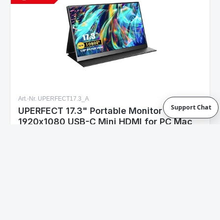
Art.-Nr. UPERFECT17.3_A
UPERFECT 17.3" Portable Monitor IPS FHD
1920x1080 USB-C Mini HDMI for PC Mac
Support Chat
Sofort verfügbar
Varianten ab
145,99 €
166,99 €
Regulärer Preis:
Details