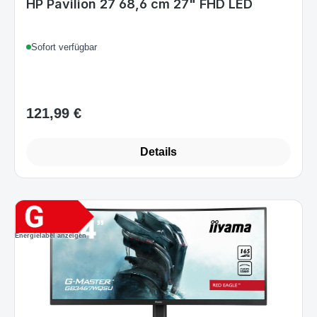
121,99 €
Regulärer Preis:
Details
Energielabel anzeigen