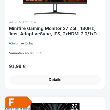
Art.-Nr. MFG27F2_A
Minifire Gaming Monitor 27 Zoll, 180Hz,
1ms, AdaptiveSync, IPS, 2xHDMI 2.0/1xDP
1.4 Ports, FHD, sRGB 110%
Sofort verfügbar
Varianten ab
80,99 €
91,99 €
Regulärer Preis:
Details
Energielabel anzeigen