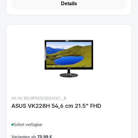
Art.-Nr. 90LMF9101Q03241C-_B
ASUS VK228H 54,6 cm 21.5" FHD
Sofort verfügbar
Varianten ab
70,99 €
75,99 €
Regulärer Preis: