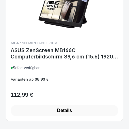
Art.-Nr. 90LM07D3-B01170_A
ASUS ZenScreen MB166C
Computerbildschirm 39,6 cm (15.6) 1920 x
1080 Pixel Full HD LED Schwarz
Sofort verfügbar
Varianten ab
98,99 €
112,99 €
Regulärer Preis:
Details