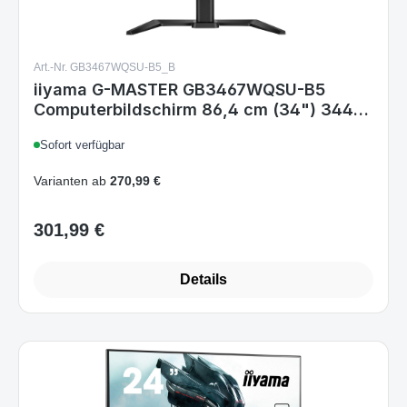
Art.-Nr. GB3467WQSU-B5_B
iiyama G-MASTER GB3467WQSU-B5
Computerbildschirm 86,4 cm (34") 3440
x 1440 Pixel UltraWide Quad HD LED
Sofort verfügbar
Schwarz
Varianten ab
270,99 €
301,99 €
Regulärer Preis:
Details