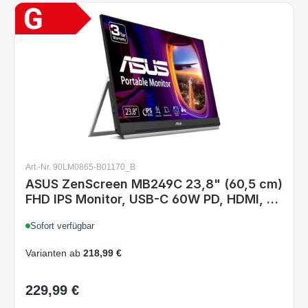
Art.-Nr. 90LM0865-B01170_B
ASUS ZenScreen MB249C 23,8" (60,5 cm)
FHD IPS Monitor, USB-C 60W PD, HDMI, 75
Hz, FreeSync, Lautsprecher, VESA,
Sofort verfügbar
Schwarz
Varianten ab
218,99 €
229,99 €
Regulärer Preis:
Details