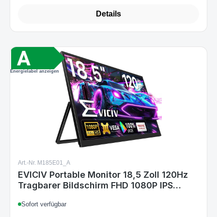
Energielabel anzeigen
Art.-Nr. M185E01_A
EVICIV Portable Monitor 18,5 Zoll 120Hz
Tragbarer Bildschirm FHD 1080P IPS
Mobiler Display Zweiter Screen mit
Sofort verfügbar
Verstellbarer Ständer Mini HDMI Type-C
für Laptop, PC, Phone, VESA-Kompatibel
Varianten ab
85,99 €
91,99 €
Regulärer Preis: