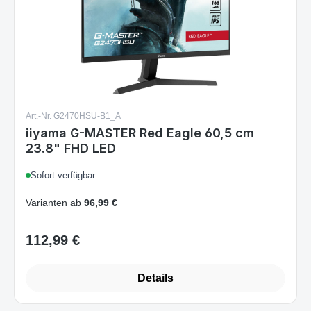
Art.-Nr. G2470HSU-B1_A
iiyama G-MASTER Red Eagle 60,5 cm
23.8" FHD LED
Sofort verfügbar
Varianten ab
96,99 €
112,99 €
Regulärer Preis:
Details