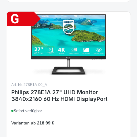
Art.-Nr. 278E1A-00_A
Philips 278E1A 27" UHD Monitor
3840x2160 60 Hz HDMI DisplayPort
Sofort verfügbar
Varianten ab
218,99 €
234,99 €
Regulärer Preis:
Details