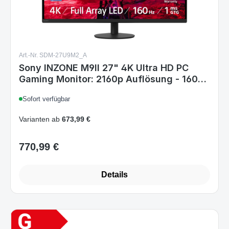
Art.-Nr. SDM-27U9M2_A
Sony INZONE M9II 27" 4K Ultra HD PC
Gaming Monitor: 2160p Auflösung - 160Hz
Bildwiederholfrequenz - 1ms GTG - DCI-
Sofort verfügbar
P3 95% Spektrum - Full Array LED - G-
Sync - Adaptive Sync - VRR, Schwarz
Varianten ab
673,99 €
770,99 €
Regulärer Preis:
Details