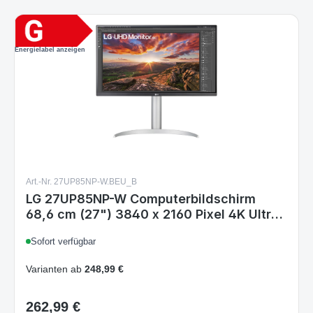
Energielabel anzeigen
Art.-Nr. 27UP85NP-W.BEU_B
LG 27UP85NP-W Computerbildschirm
68,6 cm (27") 3840 x 2160 Pixel 4K Ultra
HD LED Silber
Sofort verfügbar
Varianten ab
248,99 €
262,99 €
Regulärer Preis:
Details