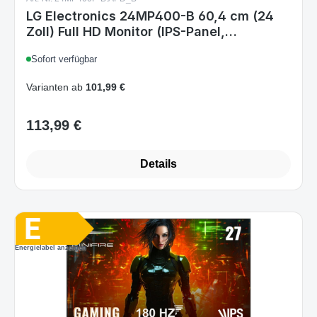
Sofort verfügbar
mattschwarz
Varianten ab
101,99 €
113,99 €
Regulärer Preis:
Details
Energielabel anzeigen