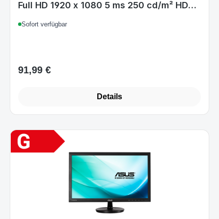
91,99 €
Regulärer Preis:
Details
Art.-Nr. 90LME2301T02231C_B