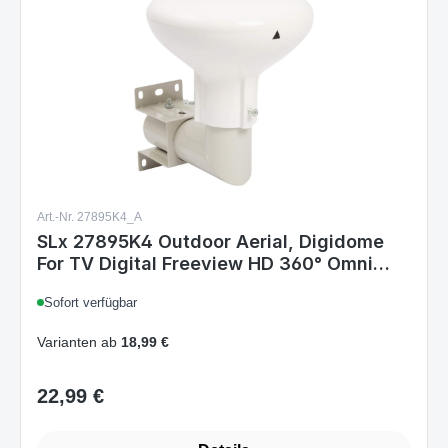
Art.-Nr. 27895K4_A
SLx 27895K4 Outdoor Aerial, Digidome
For TV Digital Freeview HD 360° Omni
Directional Amplified Antenna with
Sofort verfügbar
Integrated 4G Filter and Full Installation
Kit,White Single
Varianten ab
18,99 €
22,99 €
Regulärer Preis: