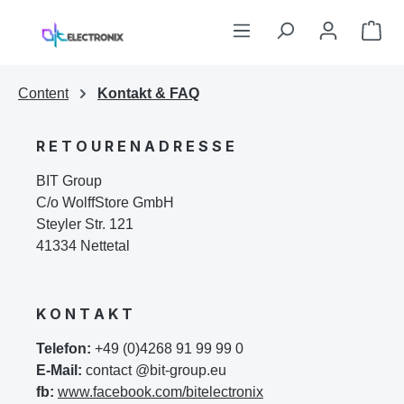
Zum Hauptinhalt springen
War
Content
Kontakt & FAQ
R E T O U R E N A D R E S S E
BIT Group
C/o WolffStore GmbH
Steyler Str. 121
41334 Nettetal
K O N T A K T
Telefon:
+49 (0)4268 91 99 99 0
E-Mail:
contact @bit-group.eu
fb:
www.facebook.com/bitelectronix