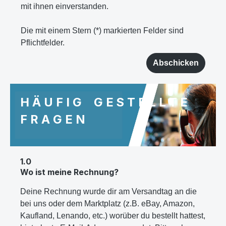
mit ihnen einverstanden.
Die mit einem Stern (*) markierten Felder sind
Pflichtfelder.
Abschicken
H Ä U F I G G E S T E L L T E
F R A G E N
1.0
Wo ist meine Rechnung?
Deine Rechnung wurde dir am Versandtag an die
bei uns oder dem Marktplatz (z.B. eBay, Amazon,
Kaufland, Lenando, etc.) worüber du bestellt hattest,