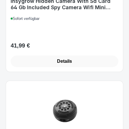
Insygrow Hidden Camera With Sd Card
64 Gb Included Spy Camera Wifi Mini
Micro Camera Indoor Outdoor
Sofort verfügbar
Professional Surveillance Camera
Infrared Wireless Spy Cam
41,99 €
Regulärer Preis:
Details