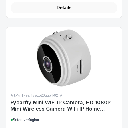
Details
Art.-Nr. Fyearflyfaz520uqp4-02_A
Fyearfly Mini WIFI IP Camera, HD 1080P
Mini Wireless Camera WiFi IP Home
Security Camcorder DVR Night Vision
Sofort verfügbar
Cam for Indoor Outdoor(white)