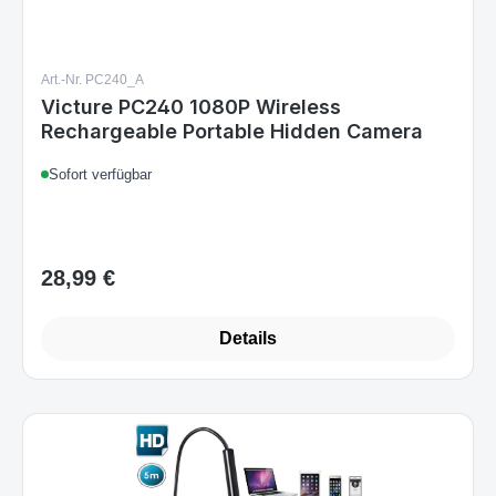
Art.-Nr. PC240_A
Victure PC240 1080P Wireless
Rechargeable Portable Hidden Camera
Sofort verfügbar
28,99 €
Regulärer Preis:
Details