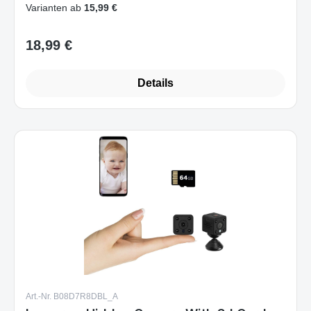
Varianten ab
15,99 €
18,99 €
Regulärer Preis:
Details
Art.-Nr. B08D7R8DBL_A