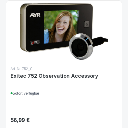
Art.-Nr. 752_C
Exitec 752 Observation Accessory
Sofort verfügbar
56,99 €
Regulärer Preis: