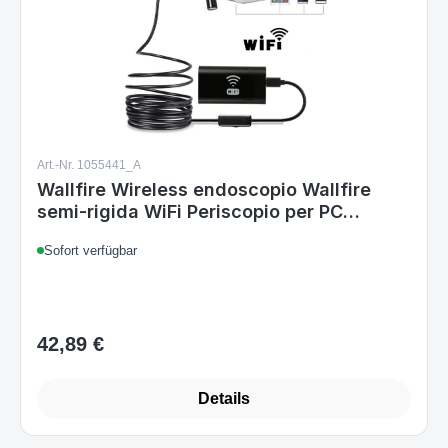
Art.-Nr. 1055441_A
Wallfire Wireless endoscopio Wallfire
semi-rigida WiFi Periscopio per PC
Smartphone fotocamera 2.0 Megapixel
Sofort verfügbar
CMOS HD impermeabile Snake camera
con luce LED regolabile 8 – 5 m (5 meter)
42,89 €
Regulärer Preis:
Details