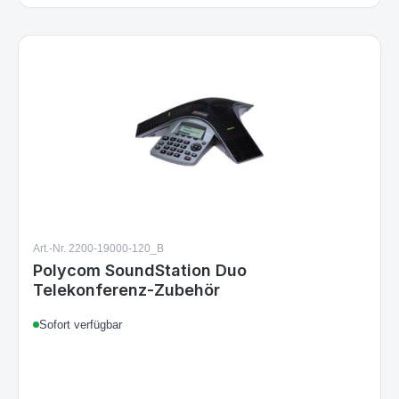
Art.-Nr. 2200-19000-120_B
Polycom SoundStation Duo
Telekonferenz-Zubehör
Sofort verfügbar
103,19 €
Regulärer Preis: