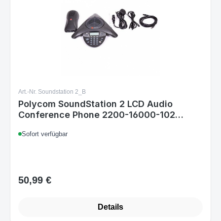
Art.-Nr. Soundstation 2_B
Polycom SoundStation 2 LCD Audio
Conference Phone 2200-16000-102
Generalüberholt
Sofort verfügbar
50,99 €
Regulärer Preis:
Details