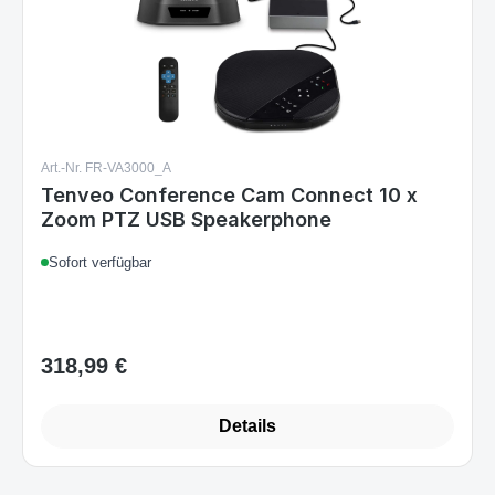
Art.-Nr. FR-VA3000_A
Tenveo Conference Cam Connect 10 x
Zoom PTZ USB Speakerphone
Sofort verfügbar
318,99 €
Regulärer Preis:
Details