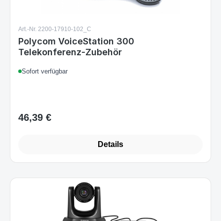
Art.-Nr. 2200-17910-102_C
Polycom VoiceStation 300
Telekonferenz-Zubehör
Sofort verfügbar
46,39 €
Regulärer Preis:
Details