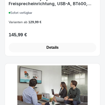
Microsoft Teams-zertifiziert
Sofort verfügbar
Varianten ab
129,99 €
145,99 €
Regulärer Preis:
Details