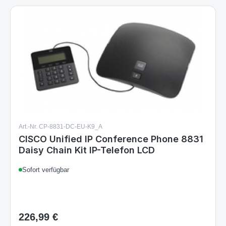
Art.-Nr. CP-8831-DC-EU-K9_A
CISCO Unified IP Conference Phone 8831
Daisy Chain Kit IP-Telefon LCD
Sofort verfügbar
226,99 €
Regulärer Preis: