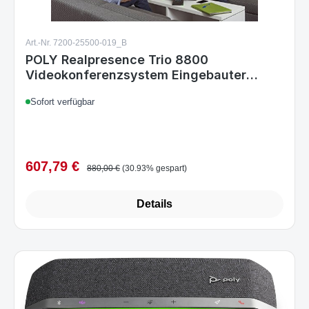
Art.-Nr. 7200-25500-019_B
POLY Realpresence Trio 8800
Videokonferenzsystem Eingebauter
Ethernet-Anschluss
Sofort verfügbar
607,79 €
Verkaufspreis:
Regulärer Preis:
880,00 €
(30.93% gespart)
Details