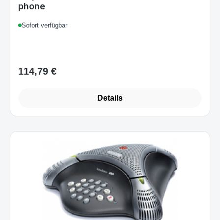
Sofort verfügbar
114,79 €
Regulärer Preis:
Details