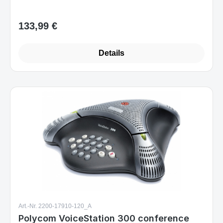
133,99 €
Regulärer Preis:
Details
Art.-Nr. 2200-17910-120_A
Polycom VoiceStation 300 conference
phone