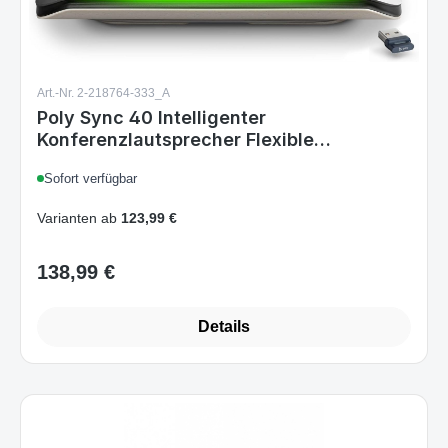
Art.-Nr. 2-218764-333_A
Poly Sync 40 Intelligenter
Konferenzlautsprecher Flexible
Arbeitsbereiche Verbindung mit PCMac
Sofort verfügbar
ber BT600-Adapter oder mit Smartphone
ber Bluetooth Zertifiziert fr Microsoft
Varianten ab
123,99 €
Teams
138,99 €
Regulärer Preis:
Details