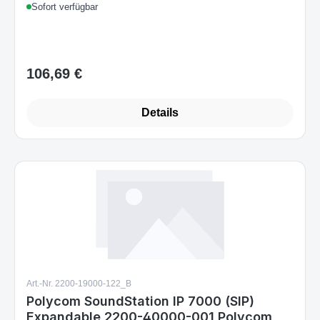
106,69 €
Regulärer Preis:
Details
Art.-Nr. 2200-19000-122_B
Polycom SoundStation IP 7000 (SIP)
Expandable 2200-40000-001 Polycom