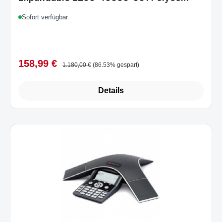
Sofort verfügbar
158,99 €
Verkaufspreis:
Regulärer Preis:
1.180,00 €
(86.53% gespart)
Details