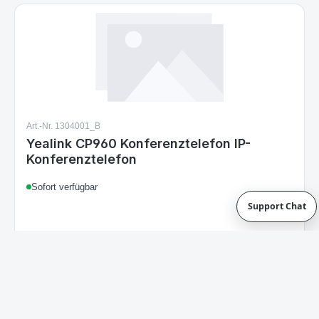
Art.-Nr. 1304001_B
Yealink CP960 Konferenztelefon IP-
Konferenztelefon
Sofort verfügbar
Support Chat
272,99 €
Regulärer Preis:
Details