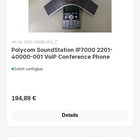
Art.-Nr. 2201-40000-001_C
Polycom SoundStation IP7000 2201-
40000-001 VoIP Conference Phone
Sofort verfügbar
194,89 €
Regulärer Preis:
Details