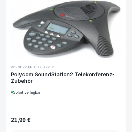
Art.-Nr. 2200-16200-122_B
Polycom SoundStation2 Telekonferenz-
Zubehör
Sofort verfügbar
21,99 €
Regulärer Preis:
Details