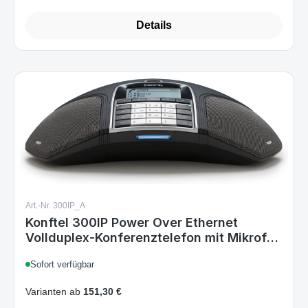
Details
Art.-Nr. 300IP_A
Konftel 300IP Power Over Ethernet
Vollduplex-Konferenztelefon mit Mikrofon
- Schwarz
Sofort verfügbar
Varianten ab
151,30 €
232,99 €
Regulärer Preis: