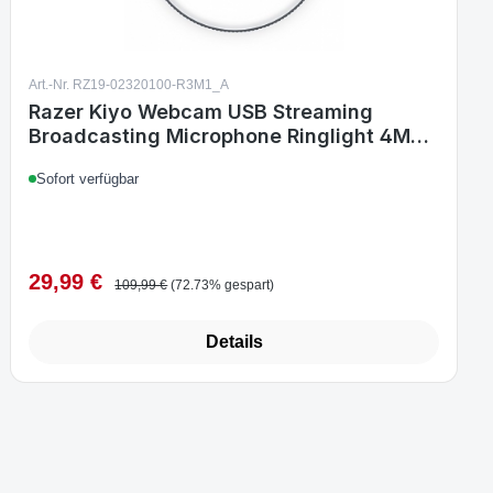
Art.-Nr. RZ19-02320100-R3M1_A
Razer Kiyo Webcam USB Streaming
Broadcasting Microphone Ringlight 4MP
720p 60 FPS PC
Sofort verfügbar
29,99 €
Verkaufspreis:
Regulärer Preis:
109,99 €
(72.73% gespart)
Details