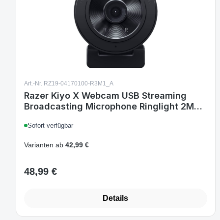
Art.-Nr. RZ19-04170100-R3M1_A
Razer Kiyo X Webcam USB Streaming
Broadcasting Microphone Ringlight 2MP
1080p 30 FPS PC
Sofort verfügbar
Varianten ab
42,99 €
48,99 €
Regulärer Preis:
Details