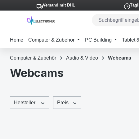
Versand mit DHL
Tägl
m Hauptinhalt springen
Zur Suche springen
Zur Hauptnavigation springen
Home
Computer & Zubehör
PC Building
Tablet
Computer & Zubehör
Audio & Video
Webcams
Webcams
Hersteller
Preis