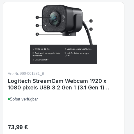
Art.-Nr. 960-001281_B
Logitech StreamCam Webcam 1920 x
1080 pixels USB 3.2 Gen 1 (3.1 Gen 1)
Black
Sofort verfügbar
73,99 €
Regulärer Preis: