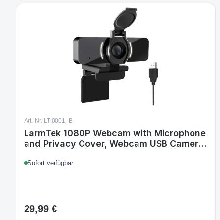
Art.-Nr. LT-0001_B
LarmTek 1080P Webcam with Microphone
and Privacy Cover, Webcam USB Camera,
Computer HD Streaming Webcam
Sofort verfügbar
29,99 €
Regulärer Preis: