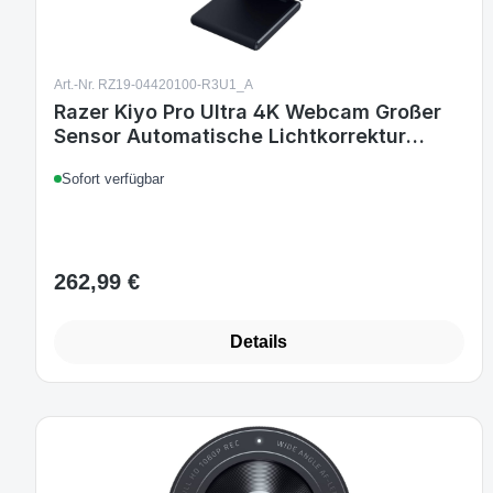
Art.-Nr. RZ19-04420100-R3U1_A
Razer Kiyo Pro Ultra 4K Webcam Großer
Sensor Automatische Lichtkorrektur
Eingebautes Mikrofon und Auslöser Pro
Sofort verfügbar
Grade Content Creation, Streaming,
Gaming, Videoanrufe Funktioniert mit
OBS, Xsplit, PC
262,99 €
Regulärer Preis:
Details