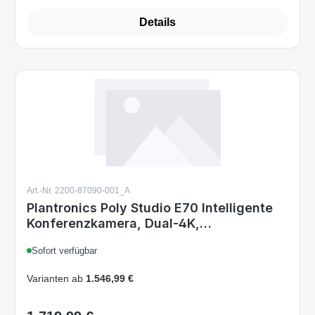
Details
Art.-Nr. 2200-87090-001_A
Plantronics Poly Studio E70 Intelligente
Konferenzkamera, Dual-4K,
Sprecherverfolgung,
Sofort verfügbar
Gruppenausrichtung, kompatibel mit Poly
G7500
Varianten ab
1.546,99 €