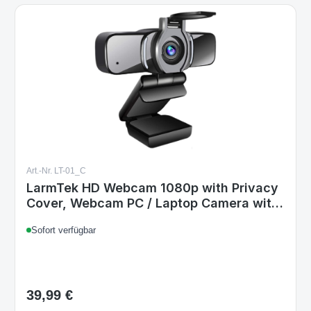
Art.-Nr. LT-01_C
LarmTek HD Webcam 1080p with Privacy
Cover, Webcam PC / Laptop Camera with
Microphone, Widescreen Video Call and
Sofort verfügbar
Recording Support
39,99 €
Regulärer Preis: