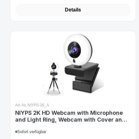
Details
Art.-Nr. NIYPS-26_A
NIYPS 2K HD Webcam with Microphone
and Light Ring, Webcam with Cover and
Tripod for PC/Mac/Laptop/Desktop, Web
Sofort verfügbar
CAM for YouTube, Skype, Zoom, Xbox