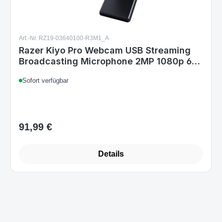
Art.-Nr. RZ19-03640100-R3M1_A
Razer Kiyo Pro Webcam USB Streaming
Broadcasting Microphone 2MP 1080p 60
FPS HDR PC
Sofort verfügbar
91,99 €
Regulärer Preis:
Details