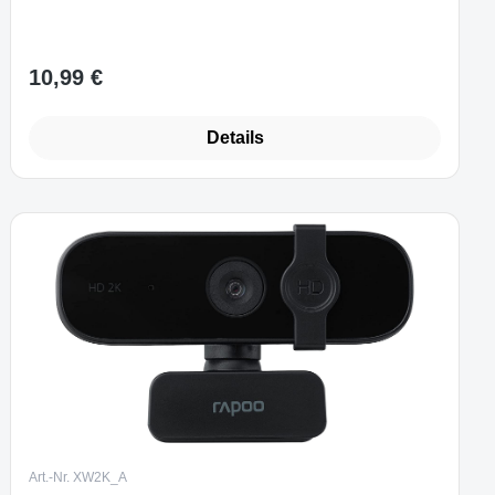
10,99 €
Regulärer Preis:
Details
Art.-Nr. XW2K_A