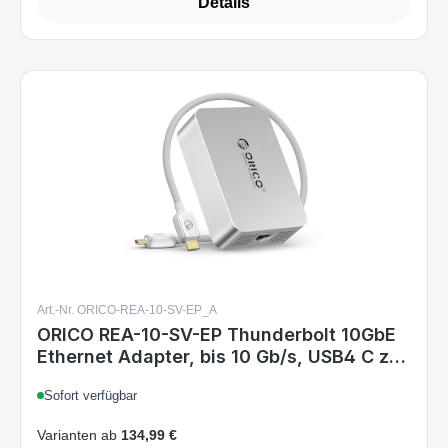
Details
Art.-Nr. ORICO-REA-10-SV-EP_A
ORICO REA-10-SV-EP Thunderbolt 10GbE
Ethernet Adapter, bis 10 Gb/s, USB4 C zu
C 40Gbps Kabel 0,3 m, kompatibel mit
Sofort verfügbar
Thunderbolt 3/4/5, abwärtskompatibel
5/2.5/1/100 Mb/s
Varianten ab
134,99 €