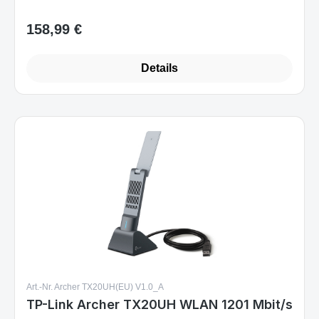
158,99 €
Regulärer Preis:
Details
Art.-Nr. Archer TX20UH(EU) V1.0_A
TP-Link Archer TX20UH WLAN 1201 Mbit/s