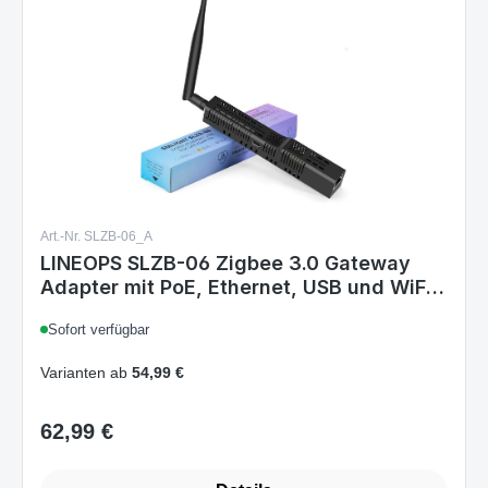
Art.-Nr. SLZB-06_A
LINEOPS SLZB-06 Zigbee 3.0 Gateway
Adapter mit PoE, Ethernet, USB und WiFi,
kompatibel mit Zigbee2MQTT, Home
Sofort verfügbar
Assistant, ZHA
Varianten ab
54,99 €
62,99 €
Regulärer Preis: