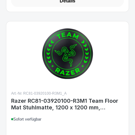
Details
Art.-Nr. RC81-03920100-R3M1_A
Razer RC81-03920100-R3M1 Team Floor
Mat Stuhlmatte, 1200 x 1200 mm,
rutschfest, Polyester/Silikon,
Sofort verfügbar
Schwarz/Grün