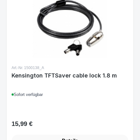
Art.-Nr. 1500138_A
Kensington TFTSaver cable lock 1.8 m
Sofort verfügbar
15,99 €
Regulärer Preis: