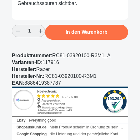
Gebrauchsspuren sichtbar.
Produkt Anzahl: Gib den gewünschten Wert
In den Warenkorb
Produktnummer:
RC81-03920100-R3M1_A
Varianten-ID:
117916
Hersteller:
Razer
Hersteller-Nr.:
RC81-03920100-R3M1
EAN:
8886419387787