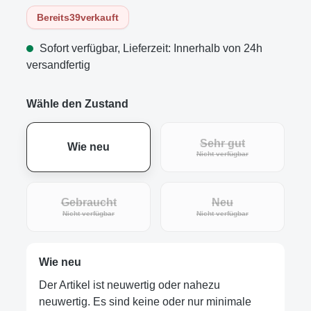
Bereits
39
verkauft
Sofort verfügbar, Lieferzeit: Innerhalb von 24h
versandfertig
Wähle den Zustand
Sehr gut
Wie neu
(Diese Option ist zur
Nicht verfügbar
Gebraucht
Neu
(Diese Option ist zurzeit nicht verfügbar.)
(Diese Option ist zur
Nicht verfügbar
Nicht verfügbar
Wie neu
Der Artikel ist neuwertig oder nahezu
neuwertig. Es sind keine oder nur minimale