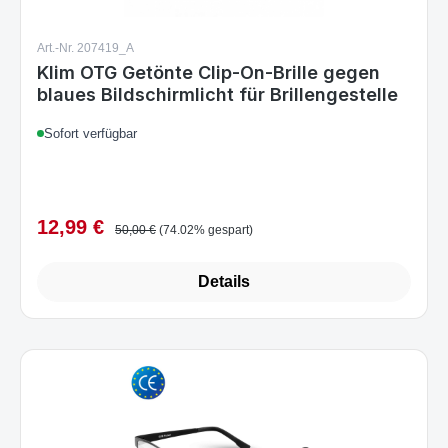
Art.-Nr. 207419_A
Klim OTG Getönte Clip-On-Brille gegen
blaues Bildschirmlicht für Brillengestelle
Sofort verfügbar
12,99 €
Verkaufspreis:
Regulärer Preis:
50,00 €
(74.02% gespart)
Details