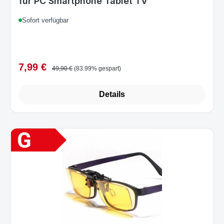
Sofort verfügbar
7,99 €
Verkaufspreis:
Regulärer Preis:
49,90 €
(83.99% gespart)
Details