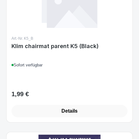
Art.-Nr. K5_B
Klim chairmat parent K5 (Black)
Sofort verfügbar
1,99 €
Regulärer Preis:
Details