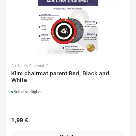
Art.-Nr. K4.Chairmat_A
Klim chairmat parent Red, Black and
White
Sofort verfügbar
1,99 €
Regulärer Preis:
Details