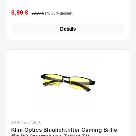
6,99 €
Verkaufspreis:
Regulärer Preis:
29,97 €
(76.68% gespart)
Details
Art.-Nr. 207418_A
Klim Optics Blaulichtfilter Gaming Brille
für PC Smartphone Tablet TV