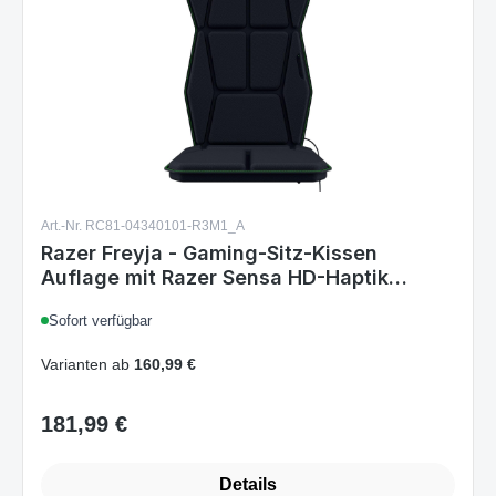
Art.-Nr. RC81-04340101-R3M1_A
Razer Freyja - Gaming-Sitz-Kissen
Auflage mit Razer Sensa HD-Haptik
(HyperSpeed Wireless und Bluetooth, für
Sofort verfügbar
Gaming- und Bürostühle, Haptik-EQ per
Razer Synapse) Schwarz
Varianten ab
160,99 €
181,99 €
Regulärer Preis:
Details