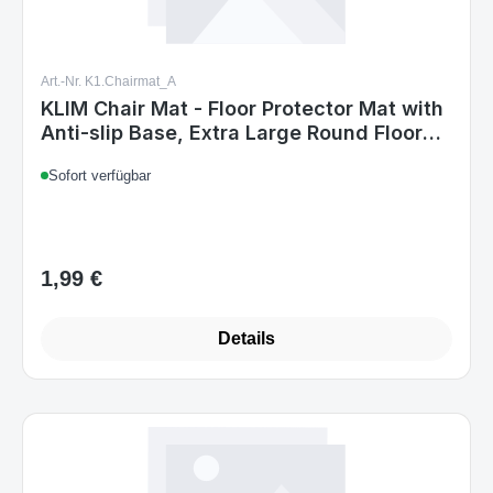
Art.-Nr. K1.Chairmat_A
KLIM Chair Mat - Floor Protector Mat with
Anti-slip Base, Extra Large Round Floor
Mat + 120 cm Diameter Rug (Grey &
Sofort verfügbar
Black)
1,99 €
Regulärer Preis:
Details