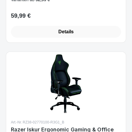
59,99 €
Regulärer Preis:
Details
Art.-Nr. RZ38-02770100-R3G1_B
Razer Iskur Ergonomic Gaming & Office
Chair PVC < 136kg Lumbar Support
Headrest Black/Green