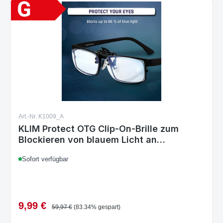
Art.-Nr. K1009_A
KLIM Protect OTG Clip-On-Brille zum
Blockieren von blauem Licht an
Bildschirmen
Sofort verfügbar
9,99 €
Verkaufspreis:
Regulärer Preis:
59,97 €
(83.34% gespart)
Details