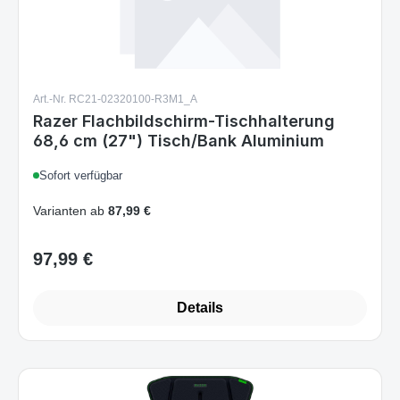
Art.-Nr. RC21-02320100-R3M1_A
Razer Flachbildschirm-Tischhalterung
68,6 cm (27") Tisch/Bank Aluminium
Sofort verfügbar
Varianten ab
87,99 €
97,99 €
Regulärer Preis:
Details