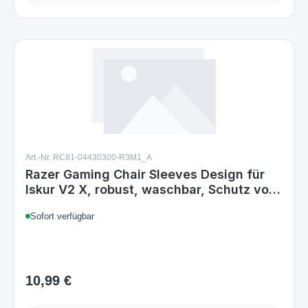
Art.-Nr. RC81-04430300-R3M1_A
Razer Gaming Chair Sleeves Design für
Iskur V2 X, robust, waschbar, Schutz vor
Schmutz und Flecken, 2-teilig, Quartz
Sofort verfügbar
10,99 €
Regulärer Preis:
Details