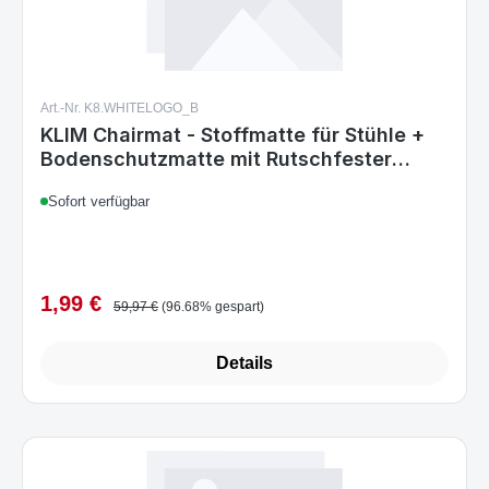
Art.-Nr. K8.WHITELOGO_B
KLIM Chairmat - Stoffmatte für Stühle +
Bodenschutzmatte mit Rutschfester
Unterlage + Dekoriere Dein Büro,
Sofort verfügbar
Wohnzimmer, Schlafzimmer usw. + Runde
Schutzmatte + 120 cm (BLACK WITH
WHITE LOGO)
1,99 €
Verkaufspreis:
Regulärer Preis:
59,97 €
(96.68% gespart)
Details