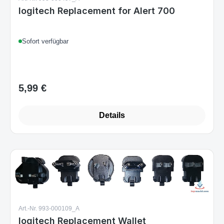
Sofort verfügbar
5,99 €
Regulärer Preis:
Details
Art.-Nr. 993-000109_A
logitech Replacement Wallet