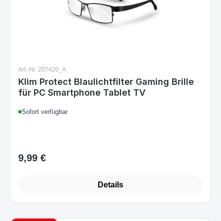
Art.-Nr. 207420_A
Klim Protect Blaulichtfilter Gaming Brille
für PC Smartphone Tablet TV
Sofort verfügbar
9,99 €
Regulärer Preis:
Details