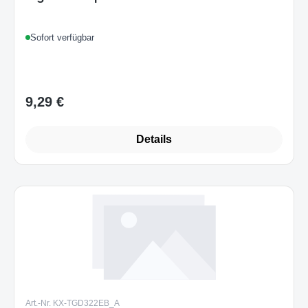
Sofort verfügbar
9,29 €
Regulärer Preis:
Details
Art.-Nr. KX-TGD322EB_A
Panasonic KX-TGD322 Schnurloses