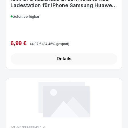
..
Sofort verfügbar
6,99 €
Verkaufspreis:
Regulärer Preis:
44,97 €
(84.46% gespart)
Details
Art.-Nr. 993-000497_A
logitech Replacement for Alert 700