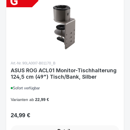
Art.-Nr. 90LA00I7-B01170_B
ASUS ROG ACL01 Monitor-Tischhalterung
124,5 cm (49") Tisch/Bank, Silber
Sofort verfügbar
Varianten ab
22,99 €
24,99 €
Regulärer Preis:
Details