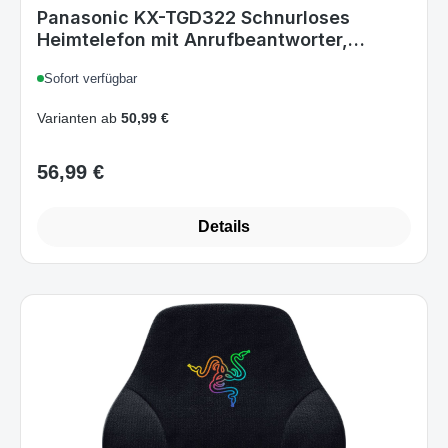
Heimtelefon mit Anrufbeantworter,
Rufnummernsperre, DECT,
Sofort verfügbar
Schwarz/Silber, 2er-Set
Varianten ab
50,99 €
56,99 €
Regulärer Preis:
Details