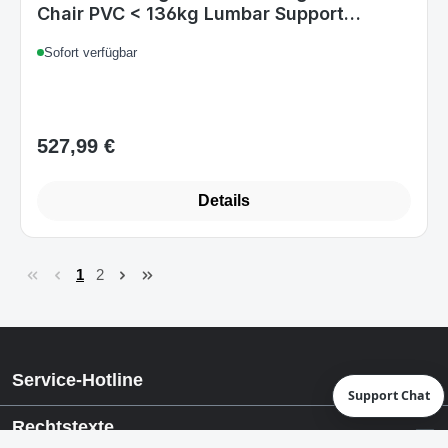
Sofort verfügbar
527,99 €
Regulärer Preis:
Details
1
2
Seite
Seite
Service-Hotline
Support Chat
Rechtstexte