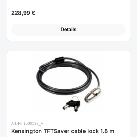
228,99 €
Regulärer Preis:
Details
Art.-Nr. 1500138_A
Kensington TFTSaver cable lock 1.8 m