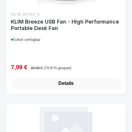
Art.-Nr. 207417_A
KLIM Breeze USB Fan - High Performance
Portable Desk Fan
Sofort verfügbar
7,99 €
Verkaufspreis:
Regulärer Preis:
39,90 €
(79.97% gespart)
Details