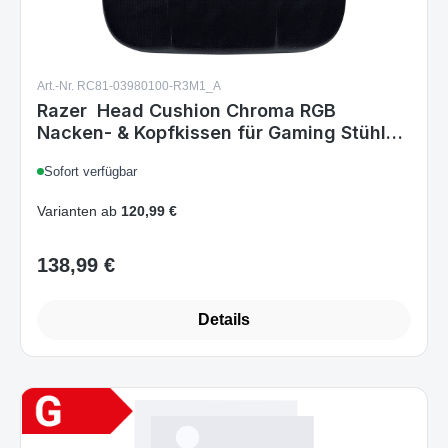
Art.-Nr. RC81-03980100-R3M1_A
Razer Head Cushion Chroma RGB
Nacken- & Kopfkissen für Gaming Stühle
Black
Sofort verfügbar
Varianten ab
120,99 €
138,99 €
Regulärer Preis:
Details