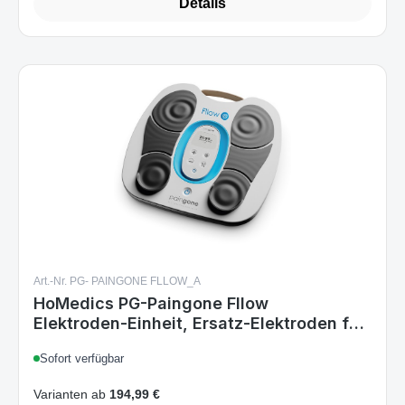
Art.-Nr. PG- PAINGONE FLLOW_A
HoMedics PG-Paingone Fllow
Elektroden‑Einheit, Ersatz‑Elektroden für
Paingone Muskelstimulator, 150
Sofort verfügbar
Intensitätsstufen, Timer,
Schwarz/Grau/Weiß
Varianten ab
194,99 €