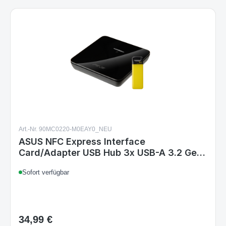
Art.-Nr. 90MC0220-M0EAY0_NEU
ASUS NFC Express Interface
Card/Adapter USB Hub 3x USB-A 3.2 Gen
1
Sofort verfügbar
34,99 €
Regulärer Preis: