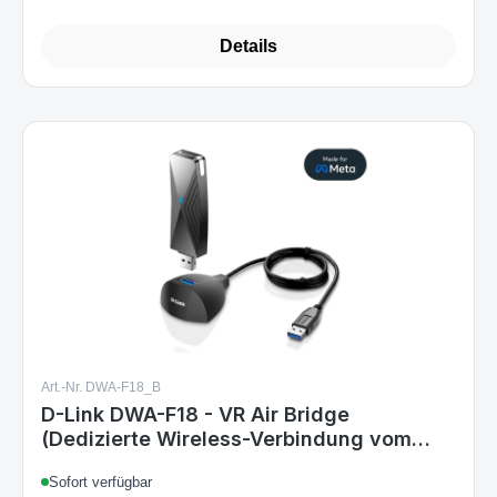
Details
Art.-Nr. DWA-F18_B
D-Link DWA-F18 - VR Air Bridge
(Dedizierte Wireless-Verbindung vom
Gaming-PC zum Meta Quest 2/ Quest3/
Sofort verfügbar
Meta Quest Pro, VR für 360° Bewegung -