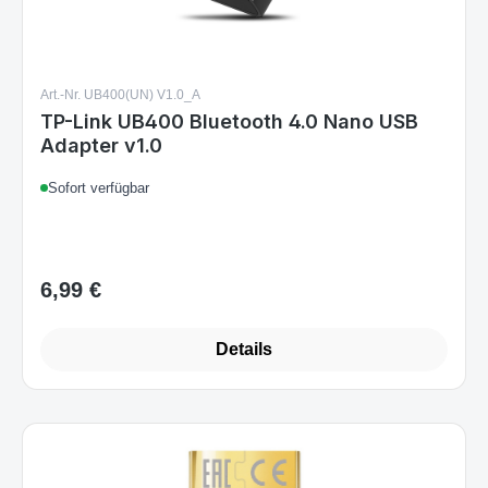
Art.-Nr. UB400(UN) V1.0_A
TP-Link UB400 Bluetooth 4.0 Nano USB
Adapter v1.0
Sofort verfügbar
6,99 €
Regulärer Preis:
Details