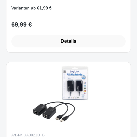
unterstützt Oculus App)
Varianten ab
61,99 €
69,99 €
Regulärer Preis:
Details
Art.-Nr. UA0021D_B