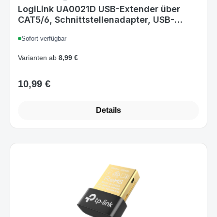
LogiLink UA0021D USB-Extender über
CAT5/6, Schnittstellenadapter, USB-
Verlängerung
Sofort verfügbar
Varianten ab
8,99 €
10,99 €
Regulärer Preis:
Details