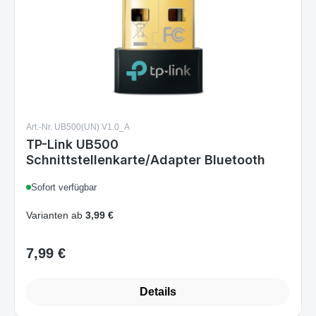
Art.-Nr. UB500(UN) V1.0_A
TP-Link UB500
Schnittstellenkarte/Adapter Bluetooth
Sofort verfügbar
Varianten ab
3,99 €
7,99 €
Regulärer Preis:
Details