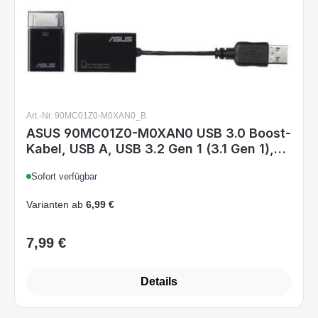
Art.-Nr. 90MC01Z0-M0XAN0_B
ASUS 90MC01Z0-M0XAN0 USB 3.0 Boost-
Kabel, USB A, USB 3.2 Gen 1 (3.1 Gen 1),
Schwarz
Sofort verfügbar
Varianten ab
6,99 €
7,99 €
Regulärer Preis:
Details