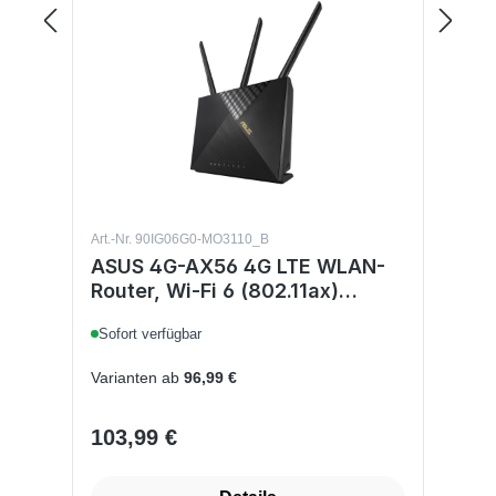
Art.-Nr. 90IG06G0-MO3110_B
ASUS 4G-AX56 4G LTE WLAN-
Router, Wi‑Fi 6 (802.11ax)
Dual‑Band 2,4/5 GHz, Gigabit
Sofort verfügbar
Ethernet, SIM-Slot, Mobilfunk-
Router, Schwarz
Varianten ab
96,99 €
103,99 €
Regulärer Preis: