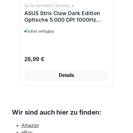
Art.-Nr. 90YH00C2-BAUA00_A
ASUS Strix Claw Dark Edition
Optische 5.000 DPI 1000Hz
Ergonomische Gaming Maus
Sofort verfügbar
26,99 €
Regulärer Preis:
Details
Wir sind auch hier zu finden:
Amazon
eBay