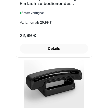
Einfach zu bedienendes
schnurloses DECT-Design-
Sofort verfügbar
Telefon, mit Freisprechfunktion
und Schutz vor unerwünschten
Varianten ab
20,99 €
Anrufen Ohne
Anrufbeantworter Orange
22,99 €
Regulärer Preis:
Details