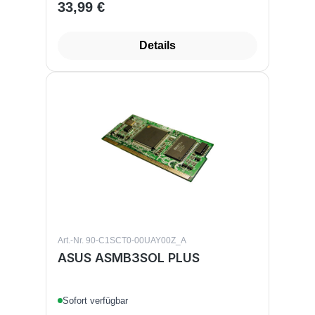
33,99 €
Regulärer Preis:
Details
Art.-Nr. 90-C1SCT0-00UAY00Z_A
ASUS ASMB3SOL PLUS
Sofort verfügbar