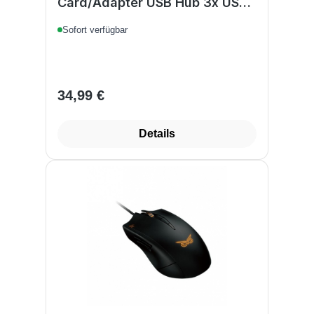
Card/Adapter USB Hub 3x USB-
A 3.2 Gen 1
Sofort verfügbar
34,99 €
Regulärer Preis:
Details