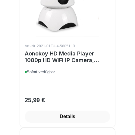
Art.-Nr. 2021-01FU-4-56051_B
Aonokoy HD Media Player
1080p HD WiFi IP Camera,
Indoor Monition Detection, Two
Sofort verfügbar
Way Audio Home Security Baby
Monitor Max Support 128GB
Micro SD Full First Alert
25,99 €
Regulärer Preis:
Details