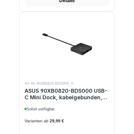
Details
Art.-Nr. 90XB0820-BDS000_A
ASUS 90XB0820-BDS000 USB-
C Mini Dock, kabelgebunden,
USB 3.2 Gen 2 Type-C, HDMI 4K
Sofort verfügbar
3840x2160, USB PD 100W, 10
Gbit/s, Schwarz
Varianten ab
29,99 €