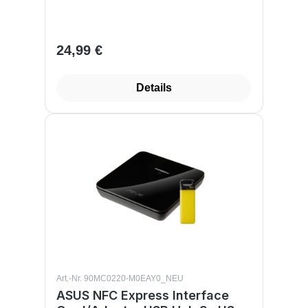
24,99 €
Regulärer Preis:
Details
Art.-Nr. 90MC0220-M0EAY0_NEU
ASUS NFC Express Interface