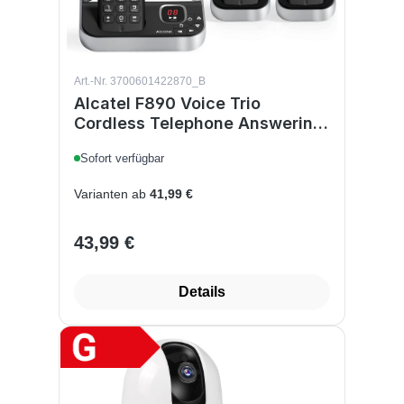
Art.-Nr. 3700601422870_B
Alcatel F890 Voice Trio
Cordless Telephone Answering
Machine Call Block
Sofort verfügbar
Varianten ab
41,99 €
43,99 €
Regulärer Preis:
Details