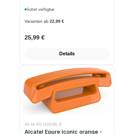
schnurloses DECT-Design-
Sofort verfügbar
Telefon, mit Freisprechfunktion
und Schutz vor unerwünschten
Varianten ab
22,99 €
Anrufen Ohne
Anrufbeantworter Blau
25,99 €
Regulärer Preis:
Details
Art.-Nr. ATL1428186_B
Alcatel Epure Iconic orange -