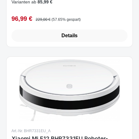
96,99 €
Verkaufspreis:
Regulärer Preis:
229,00 €
(57.65% gespart)
Details
Art.-Nr. BHR7331EU_A
Xiaomi Mi E12 BHR7331EU Roboter-
Staubsauger Kombi Weiß