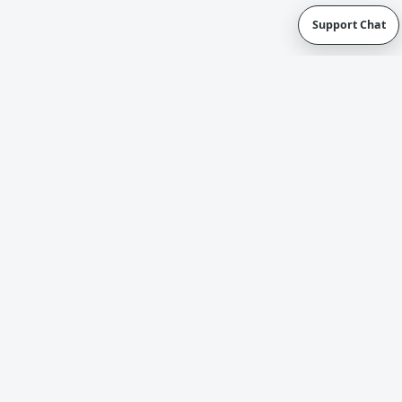
Support Chat
Service-Hotline
Rechtstexte
Häufige Fragen & Kontakt
Vertrag widerrufen
Alle Preise inkl. gesetzl. Mehrwertsteuer zzgl.
Versandkosten
und ggf. Nachnahmegebühren, wenn nicht
anders angegeben.