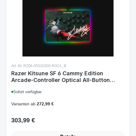
Art.-Nr. RZ06-05020300-R3G1_B
Razer Kitsune SF 6 Cammy Edition
Arcade-Controller Optical All-Button
Controller for PlayStation 5 PC
Sofort verfügbar
Varianten ab
272,99 €
303,99 €
Regulärer Preis: