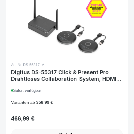
Art.-Nr. DS-55317_A
Digitus DS-55317 Click & Present Pro
Drahtloses Collaboration-System, HDMI,
2x TX, 1x RX, BYOD, Split-Screen, 30
Sofort verfügbar
Nutzer, 50 m, LAN
Varianten ab
358,99 €
466,99 €
Regulärer Preis: