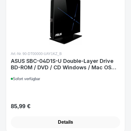
Art.-Nr. 90-DT00000-UAY1KZ_B
ASUS SBC-04D1S-U Double-Layer Drive
BD-ROM / DVD / CD Windows / Mac OS
schwarz
Sofort verfügbar
85,99 €
Regulärer Preis:
Details