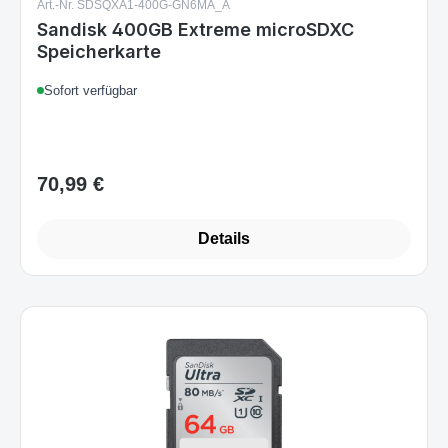
Art.-Nr. SDSQXA1-400G-GN6MA_A
Sandisk 400GB Extreme microSDXC
Speicherkarte
Sofort verfügbar
70,99 €
Regulärer Preis:
Details