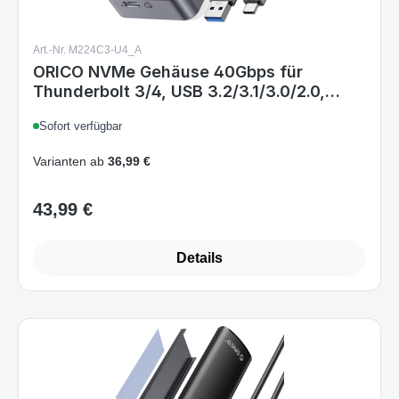
Art.-Nr. M224C3-U4_A
ORICO NVMe Gehäuse 40Gbps für
Thunderbolt 3/4, USB 3.2/3.1/3.0/2.0,
USB-C, USB4 M.2 NVMe-Gehäuse für PCIe
Sofort verfügbar
2280 M-Key (B+M Key) SSD, Aluminium
M2 SSD Adapter bis zu 2700 MB/s-
Varianten ab
36,99 €
M224GY 40Gbps Grau
43,99 €
Regulärer Preis:
Details