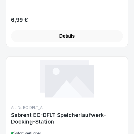
6,99 €
Regulärer Preis:
Details
Art.-Nr. EC-DFLT_A
Sabrent EC-DFLT Speicherlaufwerk-
Docking-Station
Sofort verfügbar