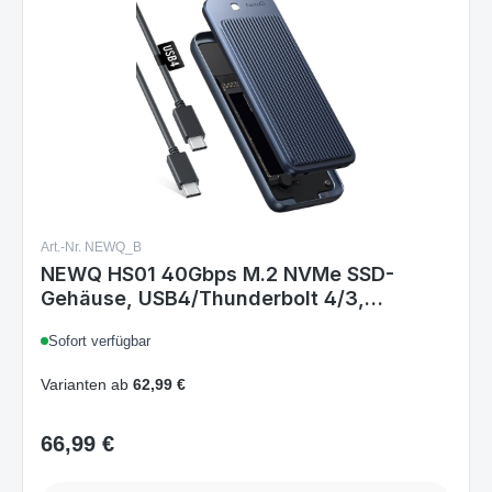
Art.-Nr. NEWQ_B
NEWQ HS01 40Gbps M.2 NVMe SSD-
Gehäuse, USB4/Thunderbolt 4/3,
werkzeuglos, 2230-2280 kompatibel,
Sofort verfügbar
Aluminium-Kühlkörper, Blau, für Mac Mini
M4/Pro, M1/M2 Pro/Max
Varianten ab
62,99 €
66,99 €
Regulärer Preis: