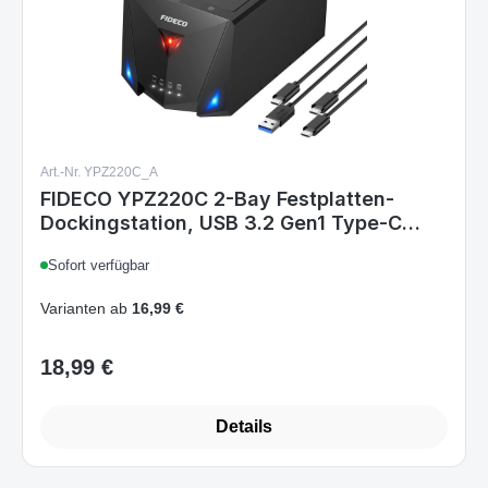
Art.-Nr. YPZ220C_A
FIDECO YPZ220C 2-Bay Festplatten-
Dockingstation, USB 3.2 Gen1 Type-C
Anschluss, SATA 2,5 & 3,5 Zoll HDD/SSD,
Sofort verfügbar
Offline-Klonfunktion, UASP
Varianten ab
16,99 €
18,99 €
Regulärer Preis:
Details