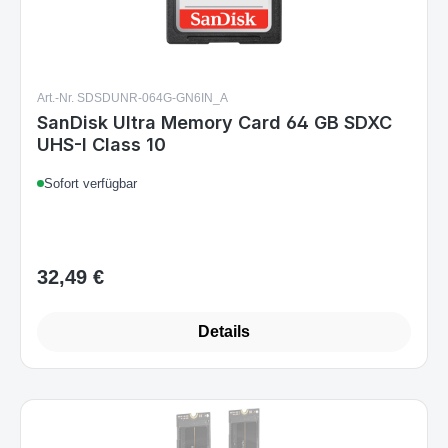
Art.-Nr. SDSDUNR-064G-GN6IN_A
SanDisk Ultra Memory Card 64 GB SDXC
UHS-I Class 10
Sofort verfügbar
32,49 €
Regulärer Preis:
Details