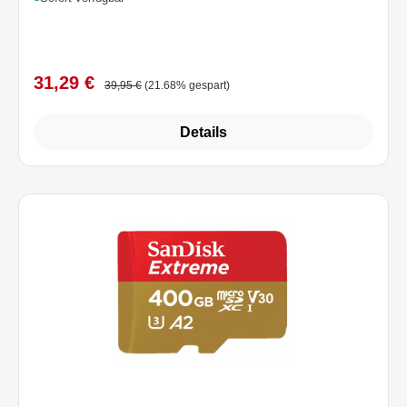
31,29 €
Verkaufspreis:
Regulärer Preis:
39,95 €
(21.68% gespart)
Details