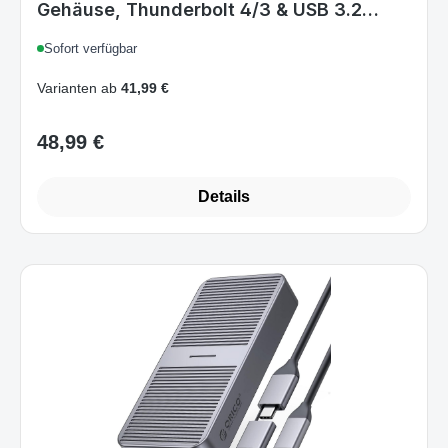
Gehäuse, Thunderbolt 4/3 & USB 3.2
(40Gbps) ASM2464PD, Aluminium, PCIe
Sofort verfügbar
2280 M-Key/B+M, bis 2800 MB/s, Grau
Varianten ab
41,99 €
48,99 €
Regulärer Preis:
Details