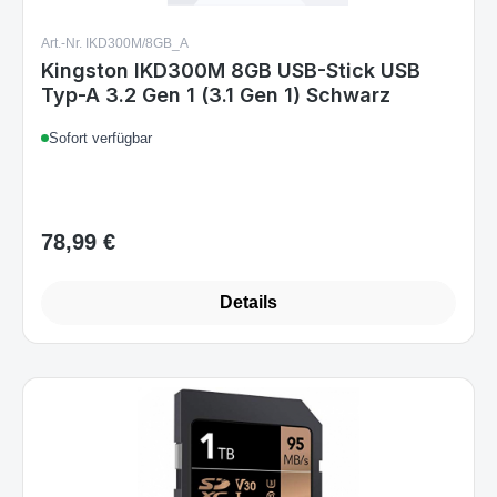
Art.-Nr. IKD300M/8GB_A
Kingston IKD300M 8GB USB-Stick USB
Typ-A 3.2 Gen 1 (3.1 Gen 1) Schwarz
Sofort verfügbar
78,99 €
Regulärer Preis:
Details