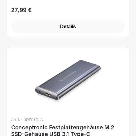
27,99 €
Regulärer Preis:
Details
Art.-Nr. HDE01G_A
Conceptronic Festplattengehäuse M.2
SSD-Gehäuse USB 3.1 Type-C