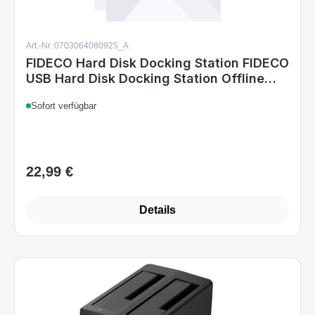
Art.-Nr. 0703064080925_A
FIDECO Hard Disk Docking Station FIDECO
USB Hard Disk Docking Station Offline
cloning function for 2.5 inch & 3.5 inch
Sofort verfügbar
HDD SSD SATA supports TF & SD card
22,99 €
Regulärer Preis:
Details