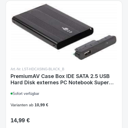
Art.-Nr. LST-HDCASING-BLACK_B
PremiumAV Case Box IDE SATA 2.5 USB
Hard Disk externes PC Notebook Super
Slim
Sofort verfügbar
Varianten ab
10,99 €
14,99 €
Regulärer Preis: