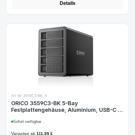
Details
Art.-Nr. 3559C3-BK_A
ORICO 3559C3-BK 5-Bay
Festplattengehäuse, Aluminium, USB-C 10
Gbps (USB3.1 Gen2), für 2,5/3,5 Zoll HDD
Sofort verfügbar
& SSD, Daisy-Chain, 150W Netzteil
Varianten ab
111,99 €