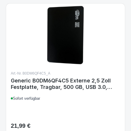
Art.-Nr. B0DM6QF4C5_A
Generic B0DM6QF4C5 Externe 2,5 Zoll
Festplatte, Tragbar, 500 GB, USB 3.0,
Ultradünn, Schwarz
Sofort verfügbar
21,99 €
Regulärer Preis: