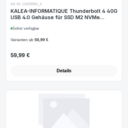
Art.-Nr. 11829664_A
KALEA-INFORMATIQUE Thunderbolt 4 40G
USB 4.0 Gehäuse für SSD M2 NVMe
Robuste stoßfeste Struktur aus Aluminium
Sofort verfügbar
mit abnehmbarem Lüfter
Varianten ab
50,99 €
59,99 €
Regulärer Preis:
Details