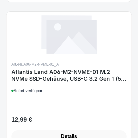
Art.-Nr. A06-M2-NVME-01_A
Atlantis Land A06-M2-NVME-01 M.2
NVMe SSD-Gehäuse, USB-C 3.2 Gen 1 (5
Gbit/s), Aluminium, Schwarz, für
Sofort verfügbar
30/42/60/80 mm
12,99 €
Regulärer Preis:
Details