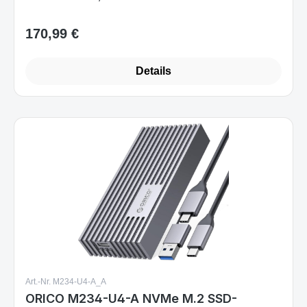
170,99 €
Regulärer Preis:
Details
Art.-Nr. M234-U4-A_A
ORICO M234-U4-A NVMe M.2 SSD-