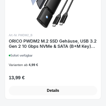
Art.-Nr. PWDM2_B
ORICO PWDM2 M.2 SSD Gehäuse, USB 3.2
Gen 2 10 Gbps NVMe & SATA (B+M Key)
2230/2242/2260/2280, Aluminium, UASP,
Sofort verfügbar
TRIM, Werkzeuglos, Schwarz
Varianten ab
4,99 €
13,99 €
Regulärer Preis:
Details