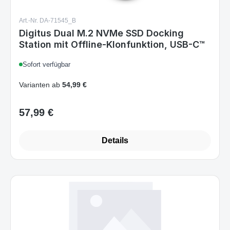
Art.-Nr. DA-71545_B
Digitus Dual M.2 NVMe SSD Docking
Station mit Offline-Klonfunktion, USB-C™
Sofort verfügbar
Varianten ab
54,99 €
57,99 €
Regulärer Preis:
Details