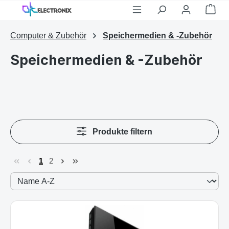
War
Zum Hauptinhalt springen
Computer & Zubehör
Speichermedien & -Zubehör
Speichermedien & -Zubehör
Produkte filtern
1
2
Seite
Seite