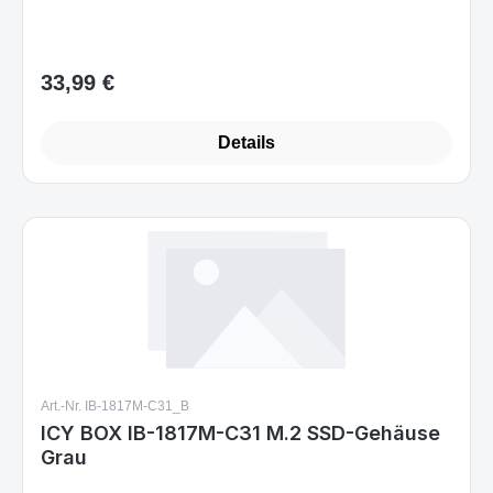
33,99 €
Regulärer Preis:
Details
Art.-Nr. IB-1817M-C31_B
ICY BOX IB-1817M-C31 M.2 SSD-Gehäuse
Grau