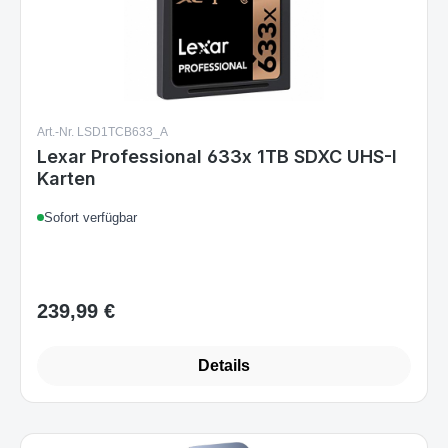
Art.-Nr. LSD1TCB633_A
Lexar Professional 633x 1TB SDXC UHS-I
Karten
Sofort verfügbar
239,99 €
Regulärer Preis:
Details