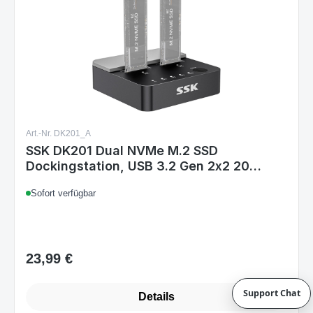
Art.-Nr. DK201_A
SSK DK201 Dual NVMe M.2 SSD
Dockingstation, USB 3.2 Gen 2x2 20
Gbit/s, 2-Bay, NVMe-Kloner, werkzeuglos,
Sofort verfügbar
M-Key & B+M, inkl. USB-C & USB-A Kabel,
schwarz
23,99 €
Regulärer Preis:
Support Chat
Details