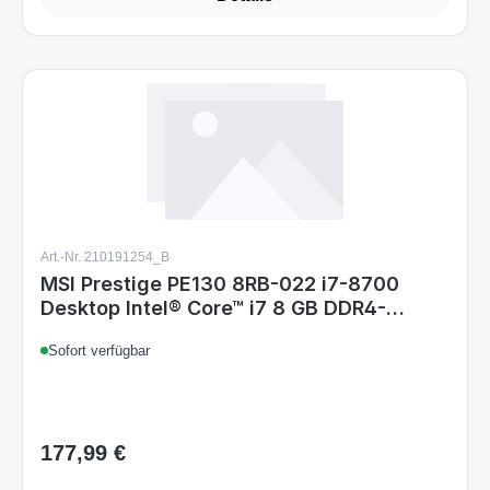
Art.-Nr. 210191254_B
MSI Prestige PE130 8RB-022 i7-8700
Desktop Intel® Core™ i7 8 GB DDR4-
SDRAM 1128 GB HDD+SSD Windows 10
Sofort verfügbar
Home PC
177,99 €
Regulärer Preis: