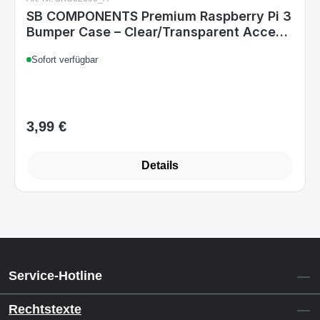
SB COMPONENTS Premium Raspberry Pi 3
Bumper Case – Clear/Transparent Access
to All Ports
Sofort verfügbar
3,99 €
Regulärer Preis:
Details
Service-Hotline
Rechtstexte