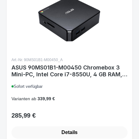
Art.-Nr. 90MS01B1-M00450_A
ASUS 90MS01B1-M00450 Chromebox 3
Mini-PC, Intel Core i7-8550U, 4 GB RAM,
32 GB SSD, ChromeOS, Schwarz
Sofort verfügbar
Varianten ab
339,99 €
285,99 €
Regulärer Preis:
Details