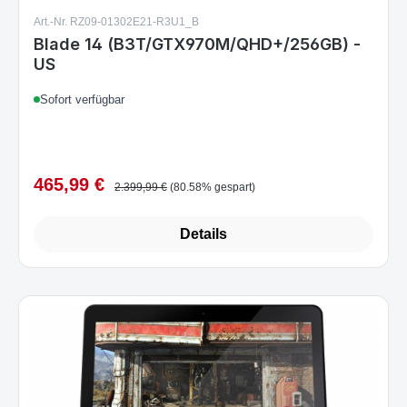
Art.-Nr. RZ09-01302E21-R3U1_B
Blade 14 (B3T/GTX970M/QHD+/256GB) -
US
Sofort verfügbar
465,99 €
Verkaufspreis:
Regulärer Preis:
2.399,99 €
(80.58% gespart)
Details