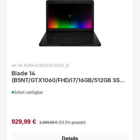
Art.-Nr. RZ09-01952G72-R3G1_B
Blade 14
(B5NT/GTX1060/FHD/i7/16GB/512GB SSD)
- GERMAN
Sofort verfügbar
929,99 €
Verkaufspreis:
Regulärer Preis:
1.999,99 €
(53.5% gespart)
Details