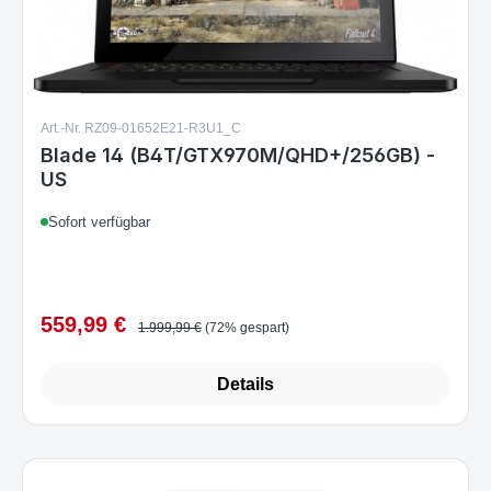
Art.-Nr. RZ09-01652E21-R3U1_C
Blade 14 (B4T/GTX970M/QHD+/256GB) -
US
Sofort verfügbar
559,99 €
Verkaufspreis:
Regulärer Preis:
1.999,99 €
(72% gespart)
Details