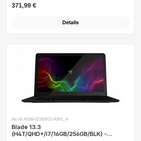
371,99 €
Regulärer Preis:
Details
Art.-Nr. RZ09-02393F31-R3F1_A
Blade 13.3
(H4T/QHD+/i7/16GB/256GB/BLK) -
FRENCH