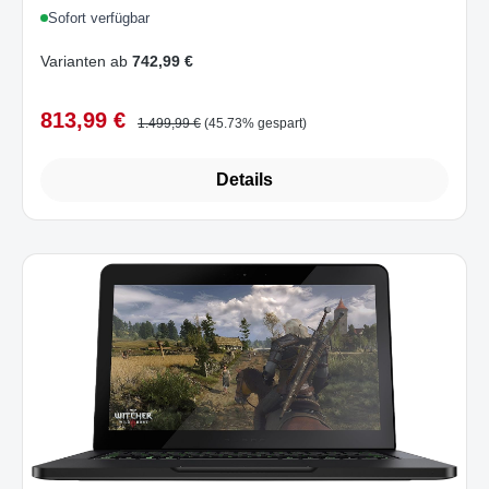
Sofort verfügbar
Varianten ab
742,99 €
813,99 €
Verkaufspreis:
Regulärer Preis:
1.499,99 €
(45.73% gespart)
Details