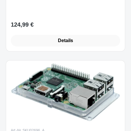
124,99 €
Regulärer Preis:
Details
Art.-Nr. SKU02696_A