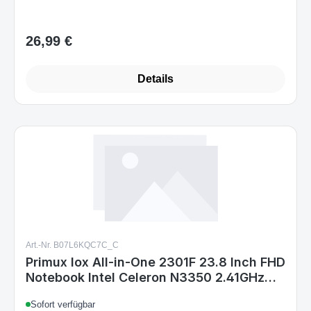
26,99 €
Regulärer Preis:
Details
Art.-Nr. B07L6KQC7C_C
Primux Iox All-in-One 2301F 23.8 Inch FHD
Notebook Intel Celeron N3350 2.41GHz
4GB DDR3L SDRAM 32GB Expandable
Sofort verfügbar
Memory HDMI USB 3.0 2.0