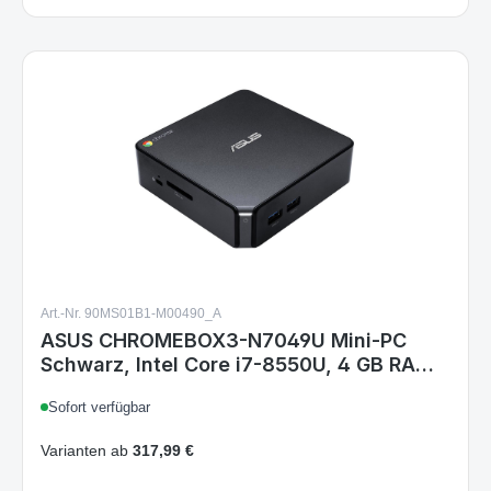
Art.-Nr. 90MS01B1-M00490_A
ASUS CHROMEBOX3-N7049U Mini-PC
Schwarz, Intel Core i7-8550U, 4 GB RAM,
16 GB eMMC, ChromeOS
Sofort verfügbar
Varianten ab
317,99 €