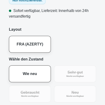
Nur noch
2
lieferbar.
Sofort verfügbar, Lieferzeit: Innerhalb von 24h
versandfertig
Layout
FRA (AZERTY)
Wähle den Zustand
Sehr gut
Wie neu
(Diese Option ist zur
Nicht verfügbar
Gebraucht
Neu
(Diese Option ist zurzeit nicht verfügbar.)
(Diese Option ist zur
Nicht verfügbar
Nicht verfügbar