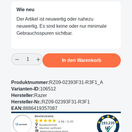
Wie neu
Der Artikel ist neuwertig oder nahezu
neuwertig. Es sind keine oder nur minimale
Gebrauchsspuren sichtbar.
Produkt Anzahl: Gib den gewünschten Wert
In den Warenkorb
Produktnummer:
RZ09-02393F31-R3F1_A
Varianten-ID:
106512
Hersteller:
Razer
Hersteller-Nr.:
RZ09-02393F31-R3F1
EAN:
8886419357087