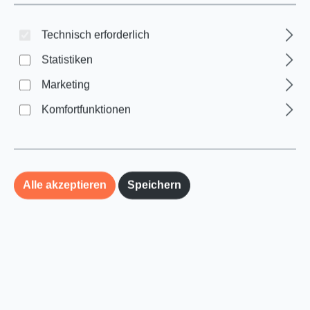
DHL
Technisch erforderlich
von 1 bis 1 Artikel, 5,49 €
Statistiken
von 2 bis 4 Artikel, 7,99 €
von 4 bis 7 Artikel, 9,99 €
Marketing
von 8 bis 15 Artikel, 15,49 €
Komfortfunktionen
von 16 bis 30 Artikel, 29,99 €
ab 40 Artikel, 39,99 €
Bei der Lieferung auf deutsche Inseln wird ein
Alle akzeptieren
Speichern
Inselzuschlag von 11,99 € auf die Versandkosten
erhoben.
Lieferungen nach Österreich:
Wir berechnen die Versandkosten nach Versandgewicht: