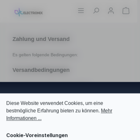
Zum Hauptinhalt springen
Ware
Zahlung und Versand
Es gelten folgende Bedingungen:
Versandbedingungen
Die Lieferung der Ware erfolgt weltweit.
Cookie-Voreinstellungen
Diese Website verwendet Cookies, um eine bestmögliche Er
Versandkosten
(inklusive gesetzliche
Diese Website verwendet Cookies, um eine
Mehrwertsteuer)
bestmögliche Erfahrung bieten zu können.
Mehr
Informationen ...
Wir berechnen die Versandkosten nach Anzahl der
Artikel:
Cookie-Voreinstellungen