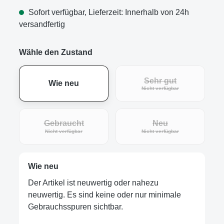
Sofort verfügbar, Lieferzeit: Innerhalb von 24h
versandfertig
Wähle den Zustand
Sehr gut
Wie neu
(Diese Option ist zur
Nicht verfügbar
Gebraucht
Neu
(Diese Option ist zurzeit nicht verfügbar.)
(Diese Option ist zur
Nicht verfügbar
Nicht verfügbar
Wie neu
Der Artikel ist neuwertig oder nahezu
neuwertig. Es sind keine oder nur minimale
Gebrauchsspuren sichtbar.