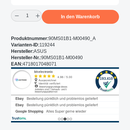
Produkt Anzahl: Gib den gewünschten Wert
In den Warenkorb
Produktnummer:
90MS01B1-M00490_A
Varianten-ID:
119244
Hersteller:
ASUS
Hersteller-Nr.:
90MS01B1-M00490
EAN:
4718017048071