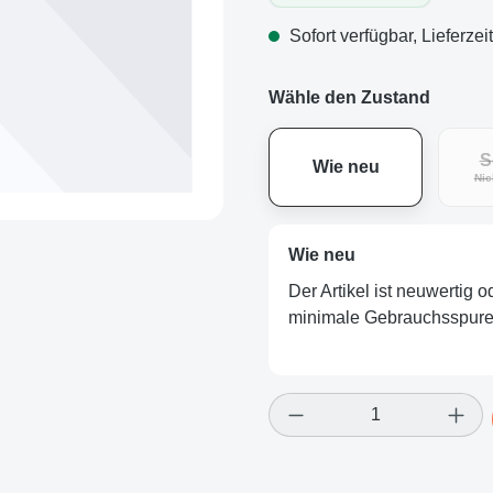
Sofort verfügbar, Lieferzei
Wähle den Zustand
S
Wie neu
Nic
Wie neu
Der Artikel ist neuwertig 
minimale Gebrauchsspuren
Produkt Anzahl: Gi