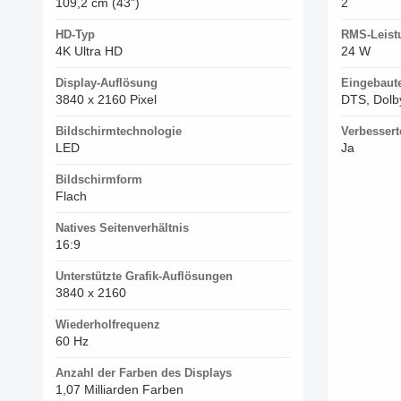
109,2 cm (43")
2
HD-Typ
RMS-Leist
4K Ultra HD
24 W
Display-Auflösung
Eingebaut
3840 x 2160 Pixel
DTS, Dolb
Bildschirmtechnologie
Verbessert
LED
Ja
Bildschirmform
Flach
Natives Seitenverhältnis
16:9
Unterstützte Grafik-Auflösungen
3840 x 2160
Wiederholfrequenz
60 Hz
Anzahl der Farben des Displays
1,07 Milliarden Farben