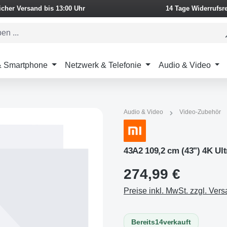
icher Versand bis 13:00 Uhr
14 Tage Widerrufsr
 & Smartphone
Netzwerk & Telefonie
Audio & Video
Audio & Video
Video-Zubehör
43A2 109,2 cm (43") 4K U
274,99 €
Preise inkl. MwSt. zzgl. Ver
Bereits
14
verkauft