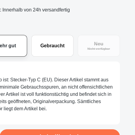
t: Innerhalb von 24h versandfertig
Neu
ehr gut
Gebraucht
eit nicht verfügbar.)
(Diese Option ist zu
Nicht verfügbar
p ist: Stecker-Typ C (EU). Dieser Artikel stammt aus
minimale Gebrauchsspuren, an nicht offensichtlichen
r Artikel ist voll funktionstüchtig und befindet sich in
eits geöffneten, Originalverpackung. Sämtliches
 liegt dem Artikel bei.
b den gewünschten Wert ein oder benutze d