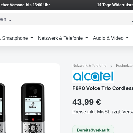
icher Versand bis 13:00 Uhr
14 Tage Widerrufsr
 & Smartphone
Netzwerk & Telefonie
Audio & Video
Netzwerk & Telefonie
Festnetzte
F890 Voice Trio Cordles
43,99 €
Preise inkl. MwSt. zzgl. Ver
Bereits
9
verkauft