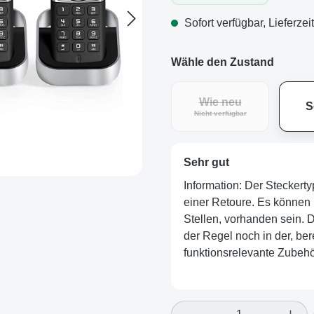
Sofort verfügbar, Lieferzei
Wähle den Zustand
Wie neu
S
(Diese Option ist zurz
Nicht verfügbar
Sehr gut
Information: Der Steckerty
einer Retoure. Es können 
Stellen, vorhanden sein. De
der Regel noch in der, ber
funktionsrelevante Zubehör
Produkt Anzahl: Gi