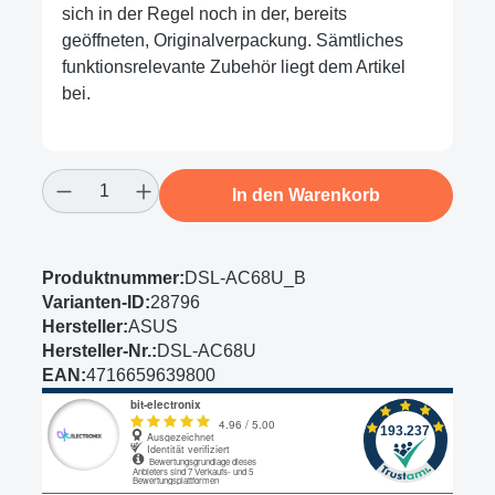
sich in der Regel noch in der, bereits
geöffneten, Originalverpackung. Sämtliches
funktionsrelevante Zubehör liegt dem Artikel
bei.
Produkt Anzahl: Gib den gewünschten Wert
In den Warenkorb
Produktnummer:
DSL-AC68U_B
Varianten-ID:
28796
Hersteller:
ASUS
Hersteller-Nr.:
DSL-AC68U
EAN:
4716659639800