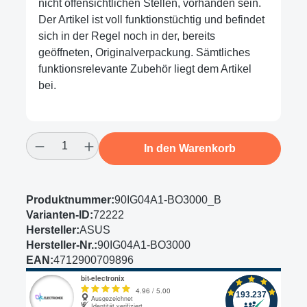
nicht offensichtlichen Stellen, vorhanden sein.
Der Artikel ist voll funktionstüchtig und befindet
sich in der Regel noch in der, bereits
geöffneten, Originalverpackung. Sämtliches
funktionsrelevante Zubehör liegt dem Artikel
bei.
Produkt Anzahl: Gib den gewünschten Wert
In den Warenkorb
Produktnummer:
90IG04A1-BO3000_B
Varianten-ID:
72222
Hersteller:
ASUS
Hersteller-Nr.:
90IG04A1-BO3000
EAN:
4712900709896