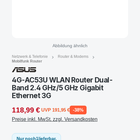
Abbildung ähnlich
Netzwerk & Telefonie
Router & Modems
Mobilfunk Router
4G-AC53U WLAN Router Dual-
Band 2.4 GHz/5 GHz Gigabit
Ethernet 3G
118,99 €
UVP 191,95 €
-38%
Preise inkl. MwSt. zzgl. Versandkosten
Nur noch
1
lieferbar.