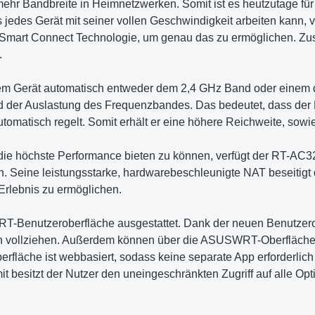
ehr Bandbreite in Heimnetzwerken. Somit ist es heutzutage für e
ss jedes Gerät mit seiner vollen Geschwindigkeit arbeiten kann,
 Smart Connect Technologie, um genau das zu ermöglichen. Zu
.
em Gerät automatisch entweder dem 2,4 GHz Band oder einem 
d der Auslastung des Frequenzbandes. Das bedeutet, dass der 
omatisch regelt. Somit erhält er eine höhere Reichweite, sowie
 höchste Performance bieten zu können, verfügt der RT-AC320
ellen. Seine leistungsstarke, hardwarebeschleunigte NAT besei
Erlebnis zu ermöglichen.
-Benutzeroberfläche ausgestattet. Dank der neuen Benutzerob
ten vollziehen. Außerdem können über die ASUSWRT-Oberfläche 
läche ist webbasiert, sodass keine separate App erforderlich 
 besitzt der Nutzer den uneingeschränkten Zugriff auf alle Op