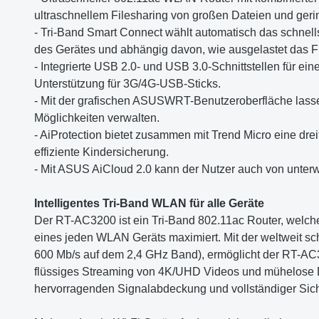
ultraschnellem Filesharing von großen Dateien und ger
- Tri-Band Smart Connect wählt automatisch das schnell
des Gerätes und abhängig davon, wie ausgelastet das Fr
- Integrierte USB 2.0- und USB 3.0-Schnittstellen für 
Unterstützung für 3G/4G-USB-Sticks.
- Mit der grafischen ASUSWRT-Benutzeroberfläche lassen
Möglichkeiten verwalten.
- AiProtection bietet zusammen mit Trend Micro eine d
effiziente Kindersicherung.
- Mit ASUS AiCloud 2.0 kann der Nutzer auch von unterwe
Intelligentes Tri-Band WLAN für alle Geräte
Der RT-AC3200 ist ein Tri-Band 802.11ac Router, welche
eines jeden WLAN Geräts maximiert. Mit der weltweit s
600 Mb/s auf dem 2,4 GHz Band), ermöglicht der RT-AC3
flüssiges Streaming von 4K/UHD Videos und mühelose 
hervorragenden Signalabdeckung und vollständiger Sich