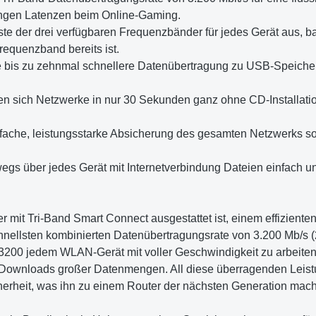
ingen Latenzen beim Online-Gaming.
ste der drei verfügbaren Frequenzbänder für jedes Gerät aus, b
equenzband bereits ist.
eine bis zu zehnmal schnellere Datenübertragung zu USB-Speich
 sich Netzwerke in nur 30 Sekunden ganz ohne CD-Installation
reifache, leistungsstarke Absicherung des gesamten Netzwerks
gs über jedes Gerät mit Internetverbindung Dateien einfach und
r mit Tri-Band Smart Connect ausgestattet ist, einem effizient
chnellsten kombinierten Datenübertragungsrate von 3.200 Mb/s
200 jedem WLAN-Gerät mit voller Geschwindigkeit zu arbeiten 
Downloads großer Datenmengen. All diese überragenden Leistu
erheit, was ihn zu einem Router der nächsten Generation mach