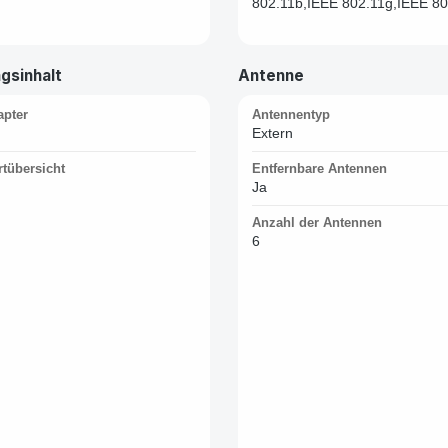
802.11b,IEEE 802.11g,IEEE 802
gsinhalt
Antenne
apter
Antennentyp
Extern
rtübersicht
Entfernbare Antennen
Ja
Anzahl der Antennen
6