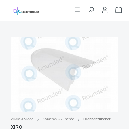
Zum Hauptinhalt springen
War
Bildergalerie überspringen
Abbildung ähnlich
Audio & Video
Kameras & Zubehör
Drohnenzubehör
XIRO