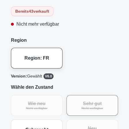
Bereits
43
verkauft
Nicht mehr verfügbar
Region
Region: FR
Version:
Gewählt
V6.0
Wähle den Zustand
Wie neu
Sehr gut
(Diese Option ist zurzeit nicht verfügbar.)
(Diese Option ist zur
Nicht verfügbar
Nicht verfügbar
Neu