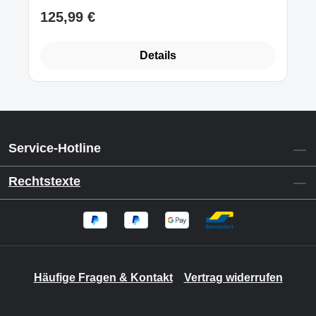
125,99 €
Regulärer Preis:
Details
Service-Hotline
Rechtstexte
Häufige Fragen & Kontakt
Vertrag widerrufen