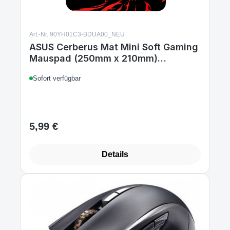
Art.-Nr. 90YH01C3-BDUA00_NEU
ASUS Cerberus Mat Mini Soft Gaming
Mauspad (250mm x 210mm)
schwarz/rot
Sofort verfügbar
5,99 €
Regulärer Preis:
Details