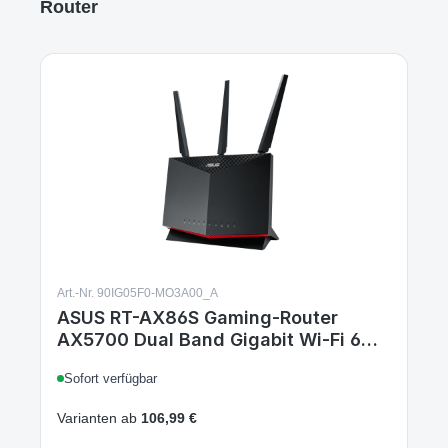
Produktgalerie überspringen
Router
Art.-Nr. 90IG05F0-MO3A00_A
ASUS RT-AX86S Gaming-Router
AX5700 Dual Band Gigabit Wi-Fi 6
802.11ax Mobil Gaming-Modus
Sofort verfügbar
AiProtection TrendMicro kompatibel
Wi-Fi Mesh 2.5G Port Gaming
Varianten ab
106,99 €
Adaptive QoS Gaming AX5700