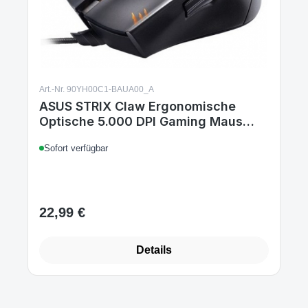
Art.-Nr. 90YH00C1-BAUA00_A
ASUS STRIX Claw Ergonomische
Optische 5.000 DPI Gaming Maus
schwarz/orange
Sofort verfügbar
22,99 €
Regulärer Preis:
Details