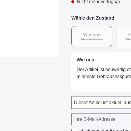
Nicht mehr verfügbar
Wähle den Zustand
Wie neu
S
(Diese Option ist zurz
Nicht verfügbar
Nic
Wie neu
Der Artikel ist neuwertig 
minimale Gebrauchsspuren
Dieser Artikel ist aktuell au
Ich stimme der Benachric