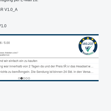
R V1.0_A
1.0