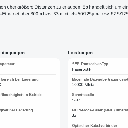
en über größere Distanzen zu erlauben. Es handelt sich um
/s-Ethernet über 300m bzw. 33m mittels 50/125µm- bzw. 62,5/1
edingungen
Leistungen
mperatur
SFP Transceiver-Typ
Faseroptik
rbereich bei Lagerung
Maximale Datenübertragungsra
C
10000 Mbit/s
ftfeuchtigkeit in Betrieb
Schnittstelle
SFP+
igkeit bei Lagerung
Multi-Mode-Faser (MMF) unterst
Ja
Optischer Kabelverbinder