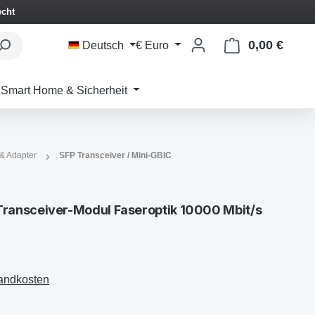
echt
0,00 €
Waren
Deutsch
€
Euro
Smart Home & Sicherheit
 & Adapter
SFP Transceiver / Mini-GBIC
ansceiver-Modul Faseroptik 10000 Mbit/s
sandkosten