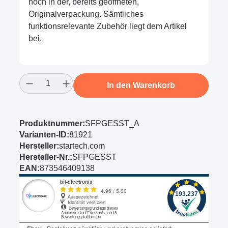
noch in der, bereits geöffneten,
Originalverpackung. Sämtliches
funktionsrelevante Zubehör liegt dem Artikel
bei.
Produkt Anzahl: Gib den gewünschten Wert
In den Warenkorb
Produktnummer:
SFPGESST_A
Varianten-ID:
81921
Hersteller:
startech.com
Hersteller-Nr.:
SFPGESST
EAN:
873546409138