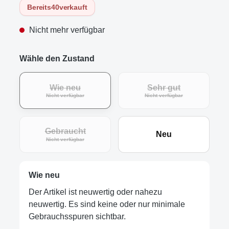
Bereits
40
verkauft
Nicht mehr verfügbar
Wähle den Zustand
Wie neu
Sehr gut
(Diese Option ist zurzeit nicht verfügbar.)
(Diese Option ist zur
Nicht verfügbar
Nicht verfügbar
Gebraucht
Neu
(Diese Option ist zurzeit nicht verfügbar.)
Nicht verfügbar
Wie neu
Der Artikel ist neuwertig oder nahezu
neuwertig. Es sind keine oder nur minimale
Gebrauchsspuren sichtbar.