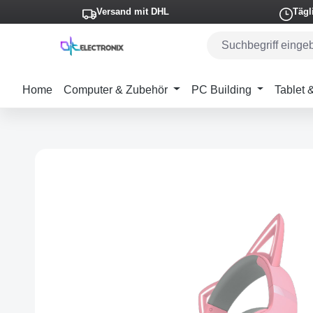
Versand mit DHL
Tägl
m Hauptinhalt springen
Zur Suche springen
Zur Hauptnavigation springen
Home
Computer & Zubehör
PC Building
Tablet
Bildergalerie überspringen