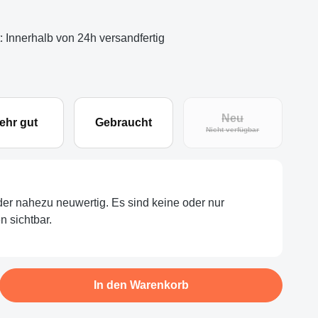
t: Innerhalb von 24h versandfertig
Neu
ehr gut
Gebraucht
(Diese Option ist zu
Nicht verfügbar
oder nahezu neuwertig. Es sind keine oder nur
 sichtbar.
b den gewünschten Wert ein oder benutze d
In den Warenkorb