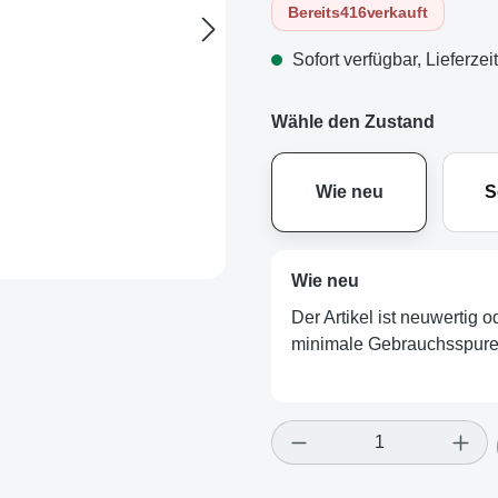
Bereits
416
verkauft
Sofort verfügbar, Lieferzei
Wähle den Zustand
Wie neu
S
Wie neu
Der Artikel ist neuwertig 
minimale Gebrauchsspuren
Produkt Anzahl: Gi