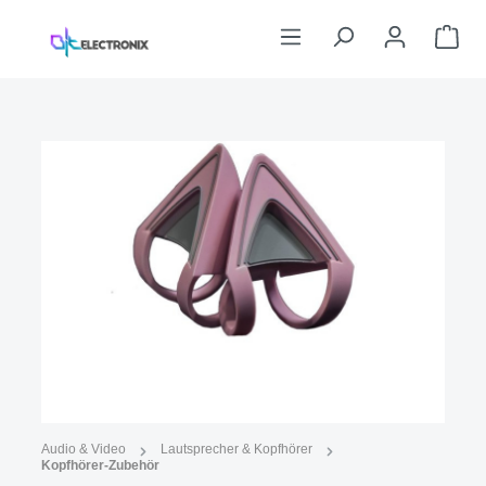
Zum Hauptinhalt springen
War
Bildergalerie überspringen
Abbildung ähnlich
Audio & Video
Lautsprecher & Kopfhörer
Kopfhörer-Zubehör