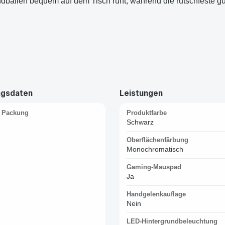
ndballen bequem auf dem Tisch ruht, während die rutschfeste g
ngsdaten
Leistungen
 Packung
Produktfarbe
Schwarz
Oberflächenfärbung
Monochromatisch
Gaming-Mauspad
Ja
Handgelenkauflage
Nein
LED-Hintergrundbeleuchtung