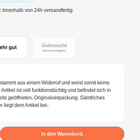
t: Innerhalb von 24h versandfertig
Gebraucht
ehr gut
Nicht verfügbar
l stammt aus einem Widerruf und weist somit keine
tikel ist voll funktionstüchtig und befindet sich in
eits geöffneten, Originalverpackung. Sämtliches
 liegt dem Artikel bei.
b den gewünschten Wert ein oder benutze d
In den Warenkorb