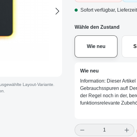
Sofort verfügbar, Lieferzei
Wähle den Zustand
Wie neu
S
Wie neu
Information: Dieser Artike
 ausgewählte Layout-Variante.
Gebrauchsspuren auf! Der Ar
on.
der Regel noch in der, ber
funktionsrelevante Zubehör
Produkt Anzahl: Gi