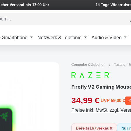
icher Versand bis 13:00 Uhr
14 Tage Widerrufsr
 & Smartphone
Netzwerk & Telefonie
Audio & Video
Computer & Zubehör
Tastatur-
Firefly V2 Gaming Mou
34,99 €
UVP 59,00 €
-
Preise inkl. MwSt. zzgl. Ver
Bereits
167
verkauft
Nur 