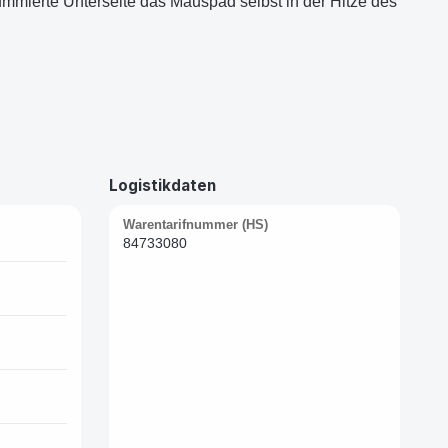
ummierte Unterseite das Mauspad selbst in der Hitze des
Logistikdaten
Warentarifnummer (HS)
84733080