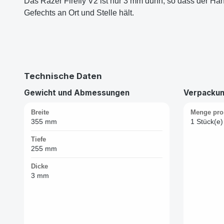
Das Razer Firefly V2 ist nur 3 mm dünn, so dass der Ha
Gefechts an Ort und Stelle hält.
Technische Daten
Gewicht und Abmessungen
Verpacku
Breite
Menge pro
355 mm
1 Stück(e)
Tiefe
255 mm
Dicke
3 mm