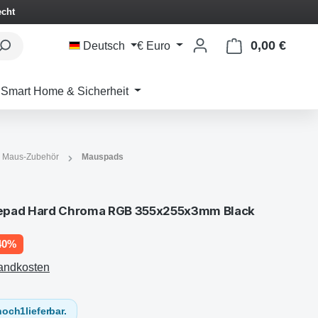
echt
0,00 €
Waren
Deutsch
€
Euro
Smart Home & Sicherheit
 & Maus-Zubehör
Mauspads
sepad Hard Chroma RGB 355x255x3mm Black
40%
sandkosten
noch
1
lieferbar.