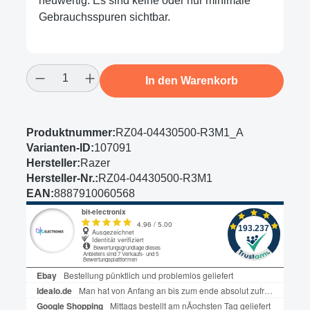
neuwertig. Es sind keine oder nur minimale
Gebrauchsspuren sichtbar.
Produkt Anzahl: Gib den gewünschten Wert
In den Warenkorb
Produktnummer:
RZ04-04430500-R3M1_A
Varianten-ID:
107091
Hersteller:
Razer
Hersteller-Nr.:
RZ04-04430500-R3M1
EAN:
8887910060568