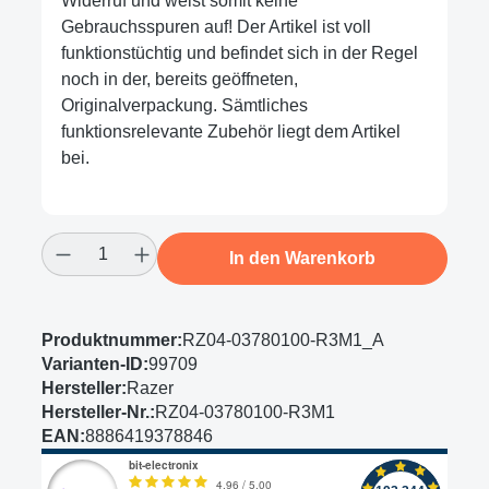
Widerruf und weist somit keine
Gebrauchsspuren auf! Der Artikel ist voll
funktionstüchtig und befindet sich in der Regel
noch in der, bereits geöffneten,
Originalverpackung. Sämtliches
funktionsrelevante Zubehör liegt dem Artikel
bei.
Produkt Anzahl: Gib den gewünschten Wert
In den Warenkorb
Produktnummer:
RZ04-03780100-R3M1_A
Varianten-ID:
99709
Hersteller:
Razer
Hersteller-Nr.:
RZ04-03780100-R3M1
EAN:
8886419378846