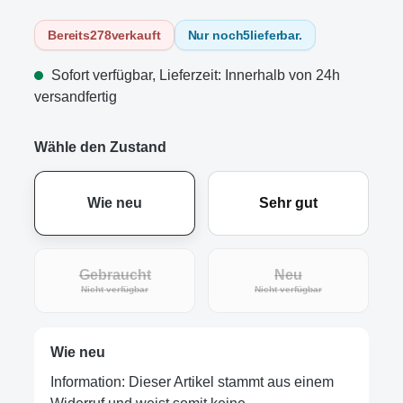
Bereits
278
verkauft
Nur noch
5
lieferbar.
Sofort verfügbar, Lieferzeit: Innerhalb von 24h
versandfertig
Wähle den Zustand
Wie neu
Sehr gut
Gebraucht
Neu
(Diese Option ist zurzeit nicht verfügbar.)
(Diese Option ist zur
Nicht verfügbar
Nicht verfügbar
Wie neu
Information: Dieser Artikel stammt aus einem