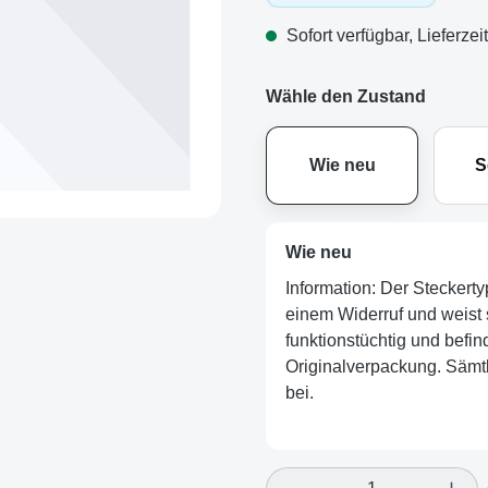
Sofort verfügbar, Lieferzei
Wähle den Zustand
Wie neu
S
Wie neu
Information: Der Steckerty
einem Widerruf und weist s
funktionstüchtig und befind
Originalverpackung. Sämtl
bei.
Produkt Anzahl: Gi