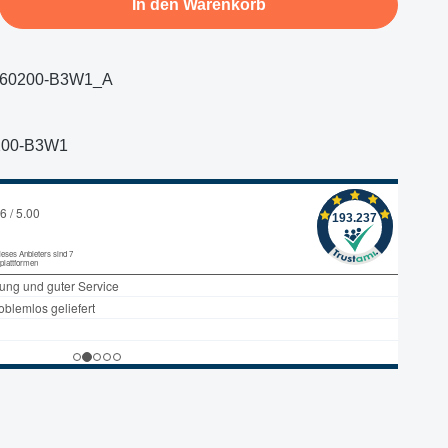
In den Warenkorb
660200-B3W1_A
200-B3W1