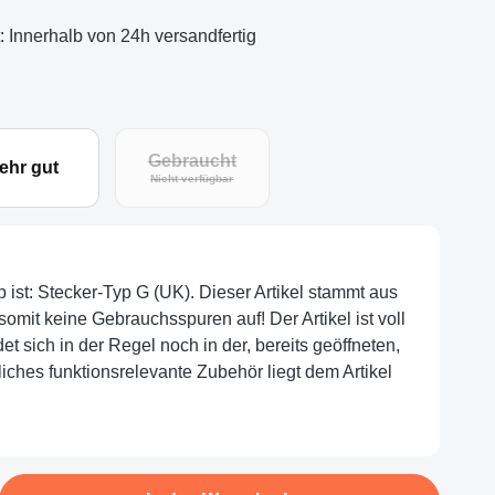
t: Innerhalb von 24h versandfertig
Gebraucht
ehr gut
Nicht verfügbar
p ist: Stecker-Typ G (UK). Dieser Artikel stammt aus
omit keine Gebrauchsspuren auf! Der Artikel ist voll
et sich in der Regel noch in der, bereits geöffneten,
iches funktionsrelevante Zubehör liegt dem Artikel
b den gewünschten Wert ein oder benutze d