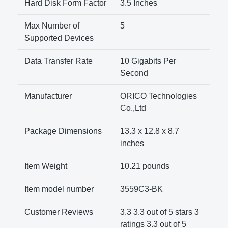
Hard Disk Form Factor
3.5 Inches
Max Number of
5
Supported Devices
Data Transfer Rate
10 Gigabits Per
Second
Manufacturer
ORICO Technologies
Co.,Ltd
Package Dimensions
13.3 x 12.8 x 8.7
inches
Item Weight
10.21 pounds
Item model number
3559C3-BK
Customer Reviews
3.3 3.3 out of 5 stars 3
ratings 3.3 out of 5