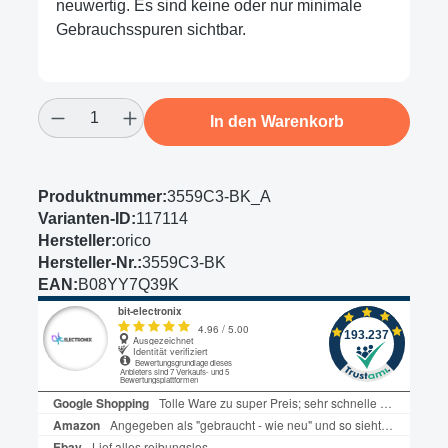
neuwertig. Es sind keine oder nur minimale
Gebrauchsspuren sichtbar.
Produkt Anzahl: Gib den gewünschten Wert
In den Warenkorb
Produktnummer:
3559C3-BK_A
Varianten-ID:
117114
Hersteller:
orico
Hersteller-Nr.:
3559C3-BK
EAN:
B08YY7Q39K