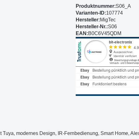
Produktnummer:
S06_A
Varianten-ID:
107774
Hersteller:
MigTec
Hersteller-Nr.:
S06
EAN:
B0C6V45QDM
it Tuya, modernes Design, IR-Fernbedienung, Smart Home, Alex