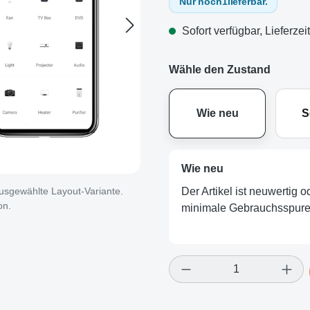
Nur noch
1
lieferbar.
Sofort verfügbar, Lieferzei
Wähle den Zustand
Wie neu
S
Wie neu
Der Artikel ist neuwertig 
 ausgewählte Layout-Variante.
on.
minimale Gebrauchsspuren
Produkt Anzahl: Gi