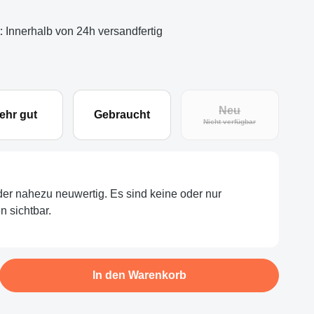
t: Innerhalb von 24h versandfertig
Neu
ehr gut
Gebraucht
(Diese Option ist zu
Nicht verfügbar
oder nahezu neuwertig. Es sind keine oder nur
 sichtbar.
b den gewünschten Wert ein oder benutze d
In den Warenkorb