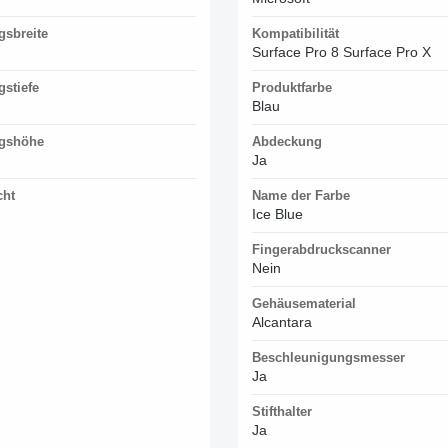
gsbreite
Kompatibilität
Surface Pro 8 Surface Pro X
stiefe
Produktfarbe
Blau
gshöhe
Abdeckung
Ja
cht
Name der Farbe
Ice Blue
Fingerabdruckscanner
Nein
Gehäusematerial
Alcantara
Beschleunigungsmesser
Ja
Stifthalter
Ja