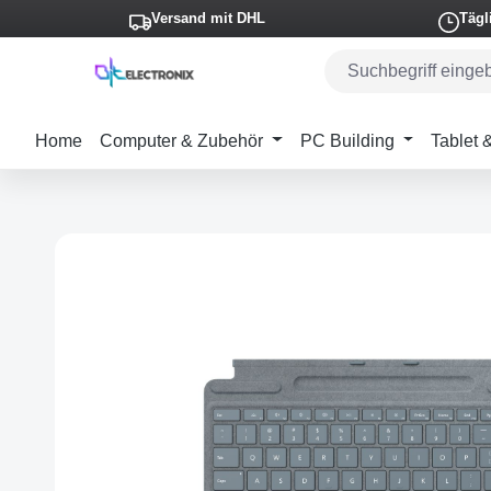
Versand mit DHL
Tägl
m Hauptinhalt springen
Zur Suche springen
Zur Hauptnavigation springen
Home
Computer & Zubehör
PC Building
Tablet
Bildergalerie überspringen