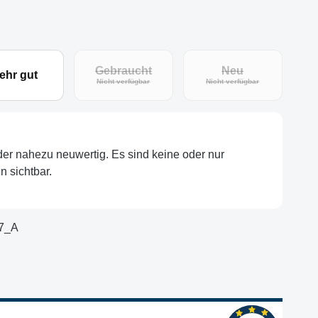
Gebraucht
Neu
ehr gut
eit nicht verfügbar.)
(Diese Option ist zurzeit nicht verfügbar.)
(Diese Option ist zu
Nicht verfügbar
Nicht verfügbar
oder nahezu neuwertig. Es sind keine oder nur
 sichtbar.
7_A