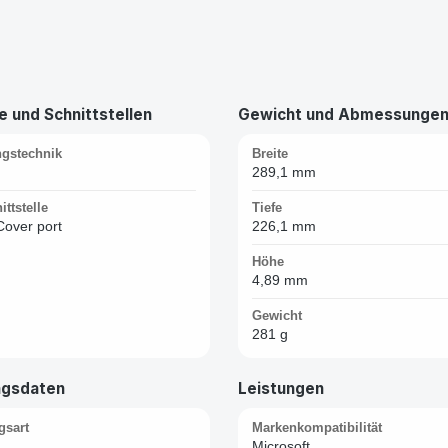
 und Schnittstellen
Gewicht und Abmessunge
ngstechnik
Breite
289,1 mm
ttstelle
Tiefe
Cover port
226,1 mm
Höhe
4,89 mm
Gewicht
281 g
ngsdaten
Leistungen
gsart
Markenkompatibilität
Microsoft