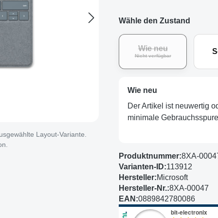
Wähle den Zustand
Wie neu
S
(Diese Option ist zurz
Nicht verfügbar
Wie neu
Der Artikel ist neuwertig 
minimale Gebrauchsspuren
 ausgewählte Layout-Variante.
on.
Produktnummer:
8XA-0004
Varianten-ID:
113912
Hersteller:
Microsoft
Hersteller-Nr.:
8XA-00047
EAN:
0889842780086