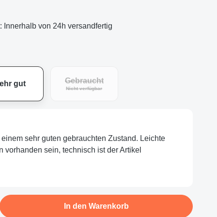
t: Innerhalb von 24h versandfertig
Gebraucht
ehr gut
Nicht verfügbar
in einem sehr guten gebrauchten Zustand. Leichte
orhanden sein, technisch ist der Artikel
b den gewünschten Wert ein oder benutze d
In den Warenkorb