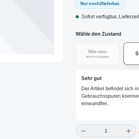
Nur noch
2
lieferbar.
Sofort verfügbar, Lieferzei
Wähle den Zustand
Wie neu
S
Nicht verfügbar
Sehr gut
Der Artikel befindet sich 
Gebrauchsspuren koennen v
einwandfrei.
Produkt Anzahl: Gi