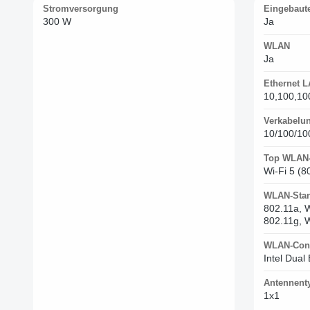
Stromversorgung
Eingebaute
300 W
Ja
WLAN
Ja
Ethernet L
10,100,10
Verkabelu
10/100/10
Top WLAN-
Wi-Fi 5 (8
WLAN-Sta
802.11a, W
802.11g, W
WLAN-Cont
Intel Dua
Antennent
1x1