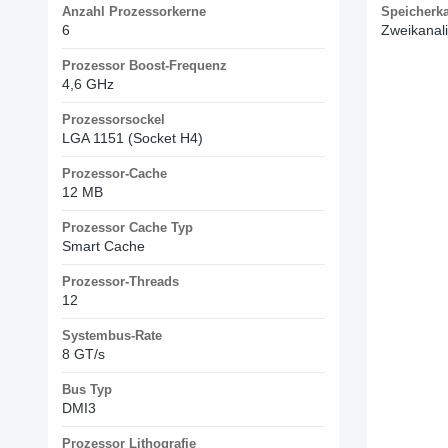
Anzahl Prozessorkerne
Speicherk
6
Zweikanal
Prozessor Boost-Frequenz
4,6 GHz
Prozessorsockel
LGA 1151 (Socket H4)
Prozessor-Cache
12 MB
Prozessor Cache Typ
Smart Cache
Prozessor-Threads
12
Systembus-Rate
8 GT/s
Bus Typ
DMI3
Prozessor Lithografie