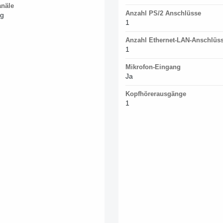
anäle
Anzahl PS/2 Anschlüsse
ig
1
Anzahl Ethernet-LAN-Anschlüss
1
Mikrofon-Eingang
Ja
Kopfhörerausgänge
1