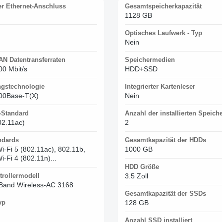
r Ethernet-Anschluss
Gesamtspeicherkapazität
1128 GB
Optisches Laufwerk - Typ
Nein
AN Datentransferraten
Speichermedien
00 Mbit/s
HDD+SSD
ngstechnologie
Integrierter Kartenleser
00Base-T(X)
Nein
Standard
Anzahl der installierten Speich
02.11ac)
2
ndards
Gesamtkapazität der HDDs
i-Fi 5 (802.11ac), 802.11b,
1000 GB
i-Fi 4 (802.11n)...
HDD Größe
rollermodell
3.5 Zoll
l Band Wireless-AC 3168
Gesamtkapazität der SSDs
yp
128 GB
Anzahl SSD installiert