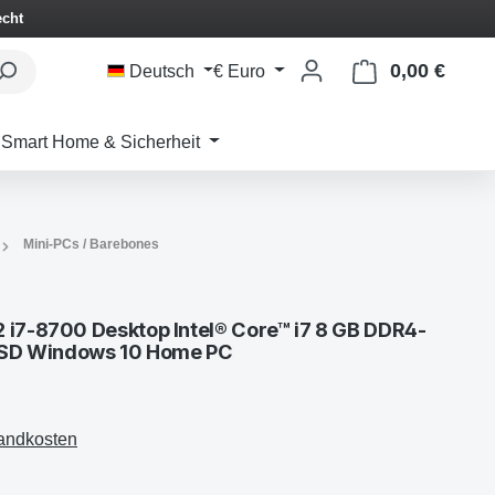
echt
0,00 €
Waren
Deutsch
€
Euro
Smart Home & Sicherheit
Mini-PCs / Barebones
 i7-8700 Desktop Intel® Core™ i7 8 GB DDR4-
SD Windows 10 Home PC
sandkosten