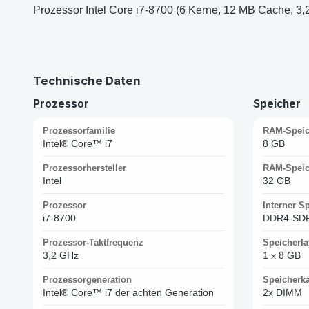
Prozessor Intel Core i7-8700 (6 Kerne, 12 MB Cache,
Technische Daten
Prozessor
Speicher
Prozessorfamilie
RAM-Speic
Intel® Core™ i7
8 GB
Prozessorhersteller
RAM-Speic
Intel
32 GB
Prozessor
Interner S
i7-8700
DDR4-SD
Prozessor-Taktfrequenz
Speicherla
3,2 GHz
1 x 8 GB
Prozessorgeneration
Speicherka
Intel® Core™ i7 der achten Generation
2x DIMM