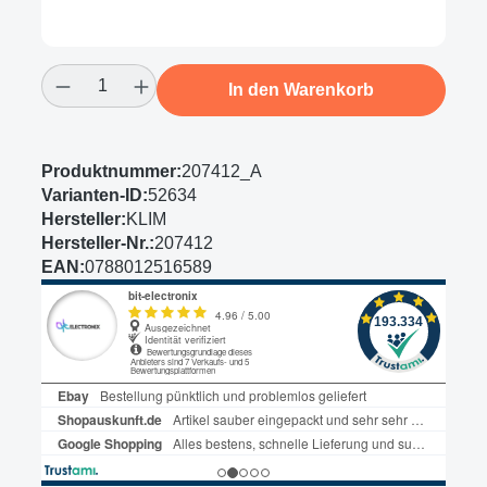
Produkt Anzahl: Gib den gewünschten Wert
In den Warenkorb
Produktnummer:
207412_A
Varianten-ID:
52634
Hersteller:
KLIM
Hersteller-Nr.:
207412
EAN:
0788012516589