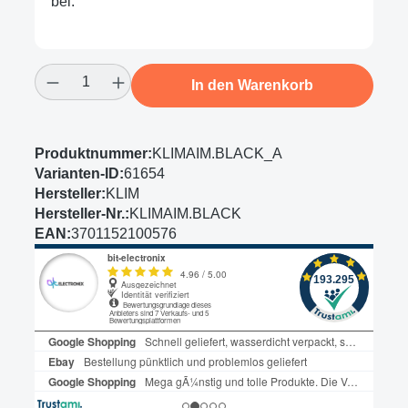
bei.
Produkt Anzahl: Gib den gewünschten Wert
In den Warenkorb
Produktnummer:
KLIMAIM.BLACK_A
Varianten-ID:
61654
Hersteller:
KLIM
Hersteller-Nr.:
KLIMAIM.BLACK
EAN:
3701152100576