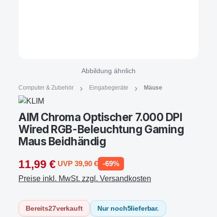
Abbildung ähnlich
Computer & Zubehör
Eingabegeräte
Mäuse
AIM Chroma Optischer 7.000 DPI
Wired RGB-Beleuchtung Gaming
Maus Beidhändig
11,99 €
UVP 39,90 €
-69%
Preise inkl. MwSt. zzgl. Versandkosten
Bereits
27
verkauft
Nur noch
5
lieferbar.